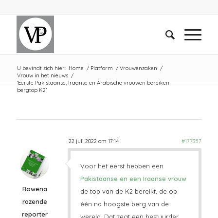
U bevindt zich hier:
Home
/
Platform
/
Vrouwenzaken
/
Vrouw in het nieuws
/
‘Eerste Pakistaanse, Iraanse en Arabische vrouwen bereiken
bergtop K2’
22 juli 2022 om 17:14
#177357
Voor het eerst hebben een
Pakistaanse en een Iraanse vrouw
Rowena
de top van de K2 bereikt, de op
razende
één na hoogste berg van de
reporter
wereld. Dat zegt een bestuurder