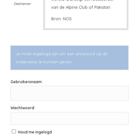
Deelnemer
van de Alpine Club of Pakistan.
Bron: NOS
Je moet ingelogd zijn om een antwoord op dit
onderwerp te kunnen geven.
Gebruikersnaam:
Wachtwoord:
Houd me ingelogd