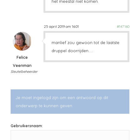
het meestal niet komen.
25 april 2019 om 16:01
#147160
manlief zou gewoon tot de laatste
druppel doorrijden…..
Felice
Veenman
Sleutelbeheerder
Je moet ingelogd zijn om een antwoord op dit
onderwerp te kunnen geven.
Gebruikersnaam: