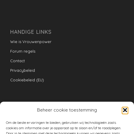
HANDIGE LINKS
Wie is Vrouwenpower
Forum regels
Contact
Privacybeleid
Cookiebeleid (EU)
Beheer cookie toestemming
VERZAMELINGEN
Om de beste ervaringen te bieden, gebruiken wij technologieën zoals
armoe keuken
cookies om informatie over je apparaat op te slaan en/of te raadplegen.
Door in te stemmen met deze technologieën kunnen wij gegevens zoals