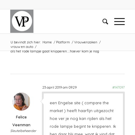
U bevindt zich hier:
Home
/
Platform
/
Vrouwenzaken
/
vrouw en auto
/
als het rode lampje gaat knipperen…..hoever kom je nog
23 april 2019 om 09:29
#147097
een Engelse site ( compare the
market ) heeft haarfijn uitgezocht
Felice
hoe ver je nog kan rijden als het
Veenman
rode lampje begint te knipperen. Ik
Sleutelbeheerder
ben daar blij mee, wnat ik vind dat