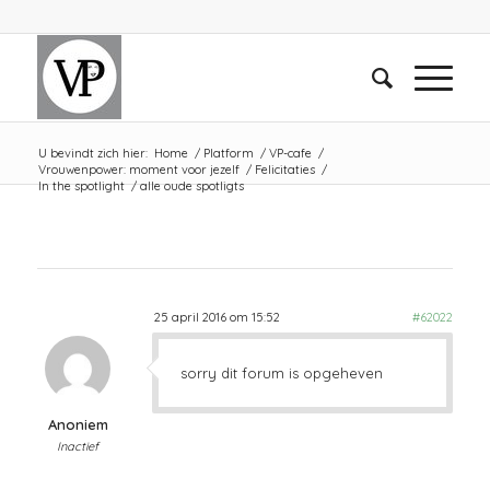
U bevindt zich hier:
Home
/
Platform
/
VP-cafe
/
Vrouwenpower: moment voor jezelf
/
Felicitaties
/
In the spotlight
/
alle oude spotligts
25 april 2016 om 15:52
#62022
sorry dit forum is opgeheven
Anoniem
Inactief