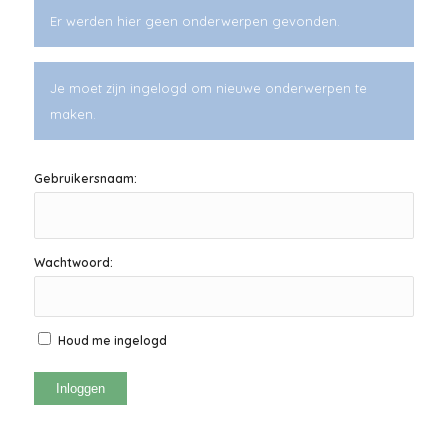
Er werden hier geen onderwerpen gevonden.
Je moet zijn ingelogd om nieuwe onderwerpen te
maken.
Gebruikersnaam:
Wachtwoord:
Houd me ingelogd
Inloggen