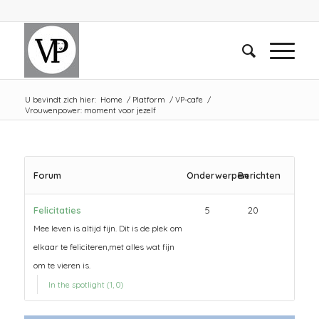
U bevindt zich hier:
Home
/
Platform
/
VP-cafe
/
Vrouwenpower: moment voor jezelf
Forum
Onderwerpen
Berichten
Felicitaties
5
20
Mee leven is altijd fijn. Dit is de plek om
elkaar te feliciteren,met alles wat fijn
om te vieren is.
In the spotlight (1, 0)