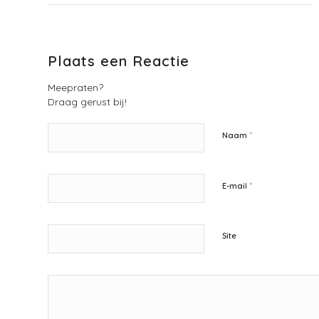
Plaats een Reactie
Meepraten?
Draag gerust bij!
*
Naam
*
E-mail
Site