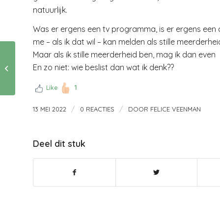
natuurlijk.
Was er ergens een tv programma, is er ergens een a
me – als ik dat wil – kan melden als stille meerderhei
Maar als ik stille meerderheid ben, mag ik dan even n
En zo niet: wie beslist dan wat ik denk??
Een stijldip….
1
Like
/
/
13 MEI 2022
0 REACTIES
DOOR
FELICE VEENMAN
Deel dit stuk