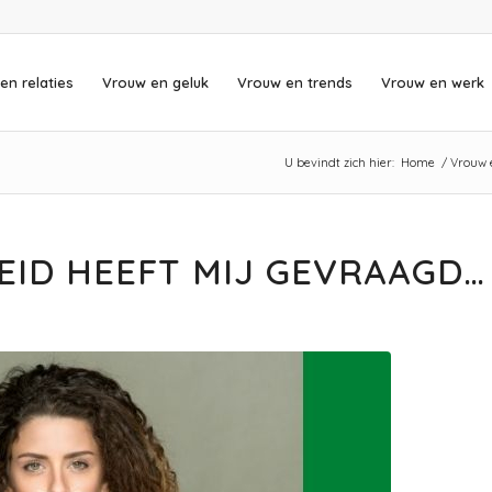
en relaties
Vrouw en geluk
Vrouw en trends
Vrouw en werk
U bevindt zich hier:
Home
/
Vrouw 
EID HEEFT MIJ GEVRAAGD…