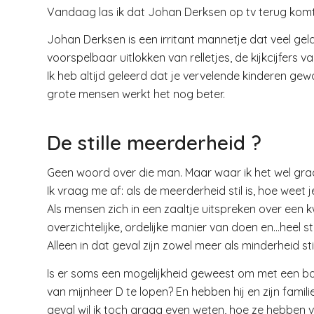
Vandaag las ik dat Johan Derksen op tv terug komt
Johan Derksen is een irritant mannetje dat veel gel
voorspelbaar uitlokken van relletjes, de kijkcijfers v
Ik heb altijd geleerd dat je vervelende kinderen ge
grote mensen werkt het nog beter.
De stille meerderheid ?
Geen woord over die man. Maar waar ik het wel graa
Ik vraag me af: als de meerderheid stil is, hoe weet j
Als mensen zich in een zaaltje uitspreken over een
overzichtelijke, ordelijke manier van doen en…heel sti
Alleen in dat geval zijn zowel meer als minderheid st
Is er soms een mogelijkheid geweest om met een bord 
van mijnheer D te lopen? En hebben hij en zijn fami
geval wil ik toch graag even weten, hoe ze hebben v