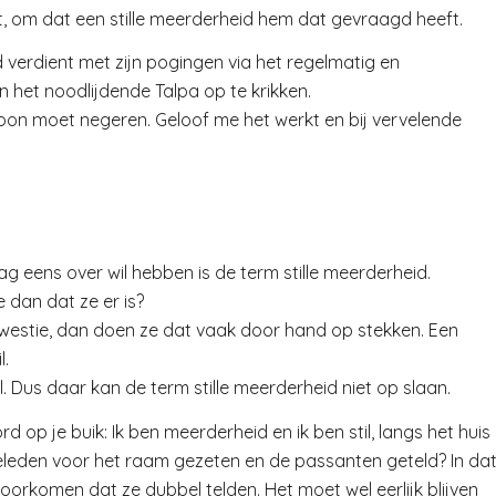
, om dat een stille meerderheid hem dat gevraagd heeft.
d verdient met zijn pogingen via het regelmatig en
an het noodlijdende Talpa op te krikken.
woon moet negeren. Geloof me het werkt en bij vervelende
g eens over wil hebben is de term stille meerderheid.
e dan dat ze er is?
 kwestie, dan doen ze dat vaak door hand op stekken. Een
l.
il. Dus daar kan de term stille meerderheid niet op slaan.
op je buik: Ik ben meerderheid en ik ben stil, langs het huis
lieleden voor het raam gezeten en de passanten geteld? In da
oorkomen dat ze dubbel telden. Het moet wel eerlijk blijven