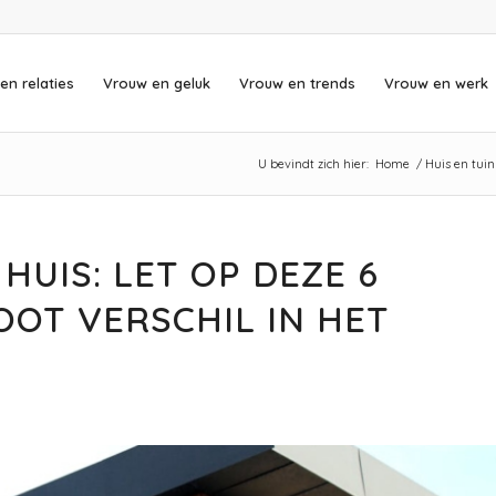
en relaties
Vrouw en geluk
Vrouw en trends
Vrouw en werk
U bevindt zich hier:
Home
/
Huis en tuin
UIS: LET OP DEZE 6
OOT VERSCHIL IN HET