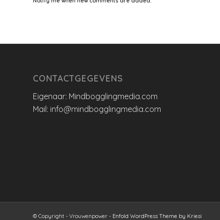
Notify me when new comments are added.
CONTACTGEGEVENS
Eigenaar: Mindbogglingmedia.com
Mail: info@mindbogglingmedia.com
© Copyright - Vrouwenpower -
Enfold WordPress Theme by Kriesi