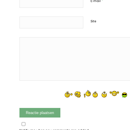
*
E-mail
Site