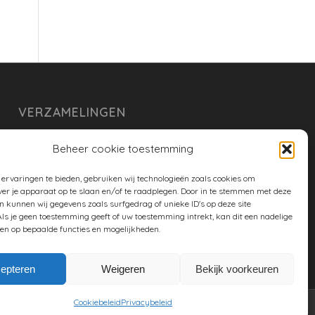
VERZAMELINGEN
armoe keuken
Beheer cookie toestemming
duurzaam
ervaringen te bieden, gebruiken wij technologieën zoals cookies om
huishouden
ver je apparaat op te slaan en/of te raadplegen. Door in te stemmen met deze
n kunnen wij gegevens zoals surfgedrag of unieke ID's op deze site
spreekwoorden en gezegden
ls je geen toestemming geeft of uw toestemming intrekt, kan dit een nadelige
en op bepaalde functies en mogelijkheden.
tuin
epteren
Weigeren
Bekijk voorkeuren
Cookiebeleid
Privacybeleid
Twitter
Facebook
Google+