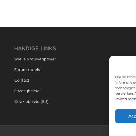
HANDIGE LINKS
Wie is Vrouwenpower
Forum regels
Om de beste 
Contact
informatie o
technologieë
Privacybeleid
verwerken. A
invloed hebb
Cookiebeleid (EU)
Acc