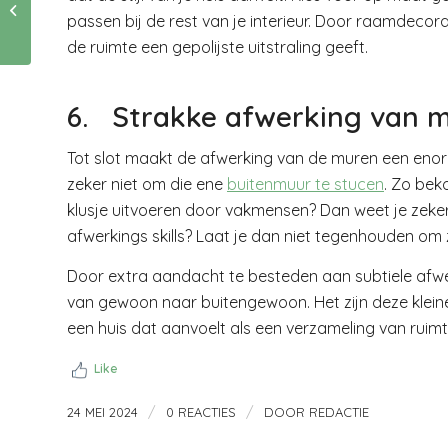
dan niet tot de late
passen bij de rest van je interieur. Door raamdecor
uurtjes
de ruimte een gepolijste uitstraling geeft.
6. Strakke afwerking van 
Tot slot maakt de afwerking van de muren een enorm 
zeker niet om die ene
buitenmuur te stucen
. Zo bek
klusje uitvoeren door vakmensen? Dan weet je zeker 
afwerkings skills? Laat je dan niet tegenhouden om 
Door extra aandacht te besteden aan subtiele afwe
van gewoon naar buitengewoon. Het zijn deze kleine
een huis dat aanvoelt als een verzameling van ruimte
Like
/
/
24 MEI 2024
0 REACTIES
DOOR
REDACTIE