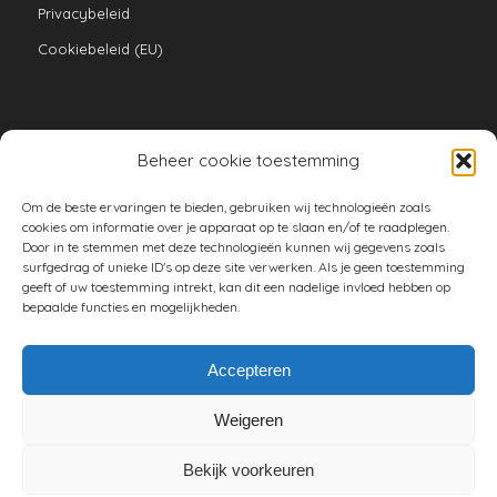
Privacybeleid
Cookiebeleid (EU)
Beheer cookie toestemming
VERZAMELINGEN
Om de beste ervaringen te bieden, gebruiken wij technologieën zoals
armoe keuken
cookies om informatie over je apparaat op te slaan en/of te raadplegen.
Door in te stemmen met deze technologieën kunnen wij gegevens zoals
duurzaam
surfgedrag of unieke ID's op deze site verwerken. Als je geen toestemming
geeft of uw toestemming intrekt, kan dit een nadelige invloed hebben op
huishouden
bepaalde functies en mogelijkheden.
spreekwoorden en gezegden
tuin
Accepteren
Weigeren
Bekijk voorkeuren