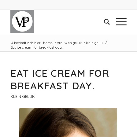
U bevindt zich hier:
Home
/
Vrouw en geluk
/
klein geluk
/
Eat ice cream for breakfast day.
EAT ICE CREAM FOR
BREAKFAST DAY.
KLEIN GELUK