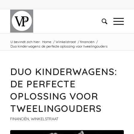
U bevindt zich hier:
Home
/
Winkelstraat
/
financiën
/
Duo kinderwagens: de perfecte oplossing voor tweelingouders
DUO KINDERWAGENS:
DE PERFECTE
OPLOSSING VOOR
TWEELINGOUDERS
FINANCIËN
,
WINKELSTRAAT