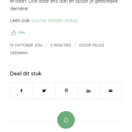
ervaart. Doe daar iets aan en spaar je geestelijke
derrière!
Lees ook:
succes zonder stress
Like
/
/
19 OKTOBER 2016
0 REACTIES
DOOR
FELICE
VEENMAN
Deel dit stuk
0