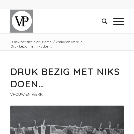
U bevindt zich hier:
Home
/
Vrouw en werk
/
Druk bezig met niks doen…
DRUK BEZIG MET NIKS
DOEN…
VROUW EN WERK