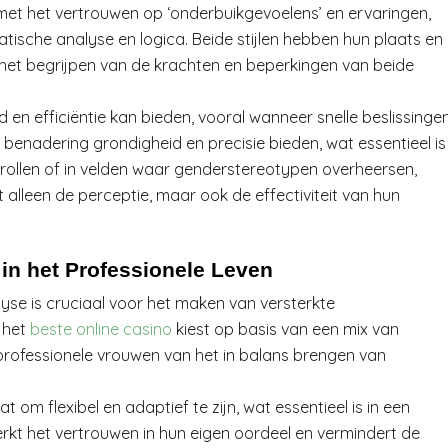
et het vertrouwen op ‘onderbuikgevoelens’ en ervaringen,
atische analyse en logica. Beide stijlen hebben hun plaats en
 het begrijpen van de krachten en beperkingen van beide
id en efficiëntie kan bieden, vooral wanneer snelle beslissinge
 benadering grondigheid en precisie bieden, wat essentieel is
ollen of in velden waar genderstereotypen overheersen,
t alleen de perceptie, maar ook de effectiviteit van hun
in het Professionele Leven
lyse is cruciaal voor het maken van versterkte
n het
beste online casino
kiest op basis van een mix van
professionele vrouwen van het in balans brengen van
at om flexibel en adaptief te zijn, wat essentieel is in een
rkt het vertrouwen in hun eigen oordeel en vermindert de