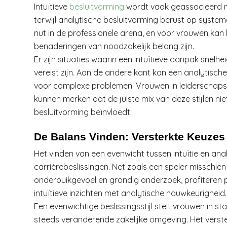
Intuïtieve
besluitvorming
wordt vaak geassocieerd m
terwijl analytische besluitvorming berust op system
nut in de professionele arena, en voor vrouwen kan
benaderingen van noodzakelijk belang zijn.
Er zijn situaties waarin een intuïtieve aanpak snelhe
vereist zijn. Aan de andere kant kan een analytische
voor complexe problemen. Vrouwen in leiderschapsr
kunnen merken dat de juiste mix van deze stijlen nie
besluitvorming beïnvloedt.
De Balans Vinden: Versterkte Keuzes 
Het vinden van een evenwicht tussen intuïtie en ana
carrièrebeslissingen. Net zoals een speler misschie
onderbuikgevoel en grondig onderzoek, profiteren 
intuïtieve inzichten met analytische nauwkeurigheid.
Een evenwichtige beslissingsstijl stelt vrouwen in sta
steeds veranderende zakelijke omgeving. Het verste