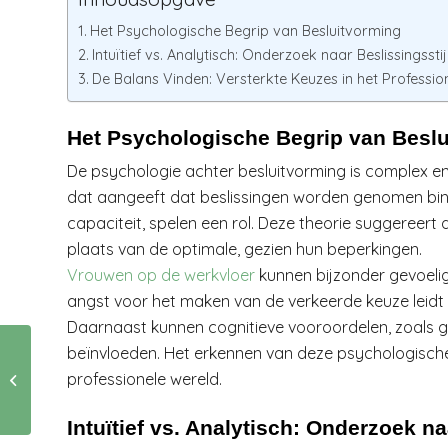
Het Psychologische Begrip van Besluitvorming
Intuïtief vs. Analytisch: Onderzoek naar Beslissingsstij
De Balans Vinden: Versterkte Keuzes in het Professio
Het Psychologische Begrip van Besl
De psychologie achter besluitvorming is complex en
dat aangeeft dat beslissingen worden genomen binn
capaciteit, spelen een rol. Deze theorie suggereert
plaats van de optimale, gezien hun beperkingen.
Vrouwen op de werkvloer
kunnen bijzonder gevoelig 
angst voor het maken van de verkeerde keuze leidt t
Daarnaast kunnen cognitieve vooroordelen, zoals 
beïnvloeden. Het erkennen van deze psychologische 
Leuke activiteiten
professionele wereld.
voor in de winter
Intuïtief vs. Analytisch: Onderzoek na