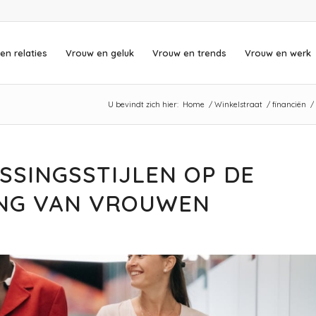
en relaties
Vrouw en geluk
Vrouw en trends
Vrouw en werk
U bevindt zich hier:
Home
/
Winkelstraat
/
financiën
/
SSINGSSTIJLEN OP DE
ING VAN VROUWEN