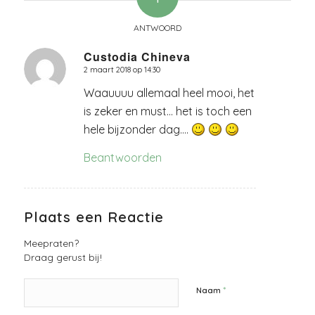
ANTWOORD
Custodia Chineva
2 maart 2018 op 14:30
zegt:
Waauuuu allemaal heel mooi, het
is zeker en must… het is toch een
hele bijzonder dag….
Beantwoorden
Plaats een Reactie
Meepraten?
Draag gerust bij!
*
Naam