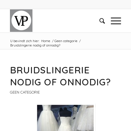
U bevindt zich hier:
Home
/
Geen categorie
/
Bruidslingerie nodig of onnodig?
BRUIDSLINGERIE
NODIG OF ONNODIG?
GEEN CATEGORIE