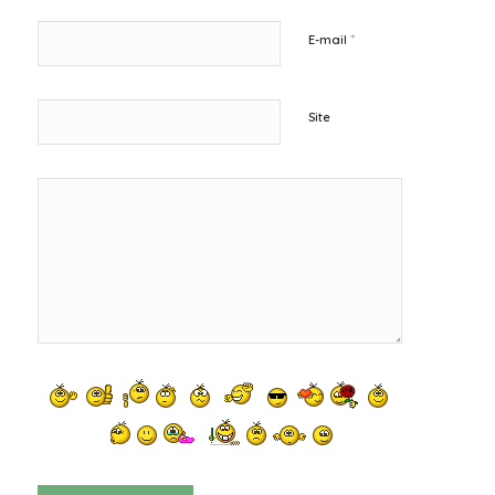
*
E-mail
Site