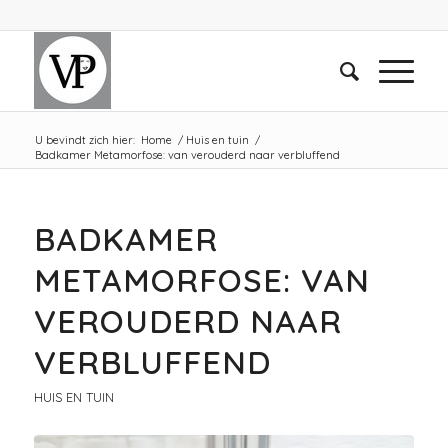
U bevindt zich hier:
Home
/
Huis en tuin
/
Badkamer Metamorfose: van verouderd naar verbluffend
BADKAMER
METAMORFOSE: VAN
VEROUDERD NAAR
VERBLUFFEND
HUIS EN TUIN