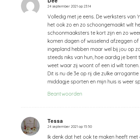
Dee
24 september 2021 op 23:14
zegt:
Volledig met je eens. De werksters van ‘n
het ook zo en zo schoongemaakt wilt h
schoonmaaksters te kort zijn en zo wee
komen dagen of wisselend afzeggen of
ingepland hebben maar wel bij jou op z
steeds niks van hun, hoe aardig je bent teg
weet waar zij woont of een id wilt tonen
Dit is nu de 3e op rij die zulke arrogantie
middagje sporten en mijn huis is weer sp
Beantwoorden
Tessa
24 september 2021 op 15:50
zegt:
Ik denk dat het ook te maken heeft met