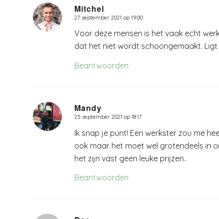
Mitchel
27 september 2021 op 19:00
zegt:
Voor deze mensen is het vaak echt wer
dat het niet wordt schoongemaakt. Ligt e
Beantwoorden
Mandy
25 september 2021 op 18:17
zegt:
Ik snap je punt! Een werkster zou me hee
ook maar het moet wel grotendeels in or
het zijn vast geen leuke prijzen..
Beantwoorden