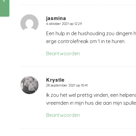
tegengas geven
jasmina
6 oktober 2021 op 12:29
zegt:
Een hulp in de huishouding zou dingem h
erge controlefreak om 1 in te huren
Beantwoorden
Krystle
28 september 2021 op 10:41
zegt:
Ik zou het wel prettig vinden, een helpen
vreemden in mijn huis die aan mijn spulle
Beantwoorden