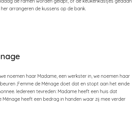
andaag de ramen worden gelapt, of de keukenkastjes gedaan
her arrangeren de kussens op de bank.
énage
uw, we noemen haar Madame, een werkster in, we noemen haar
beuren ,Femme de Ménage doet dat en stopt aan het einde
monnee. Iedereen tevreden: Madame heeft een huis dat
de Ménage heeft een bedrag in handen waar zij mee verder