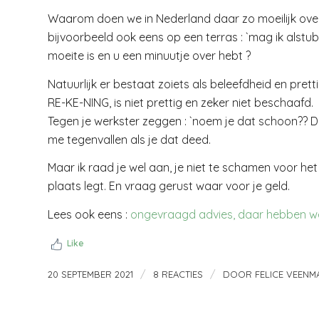
Waarom doen we in Nederland daar zo moeilijk over ?
bijvoorbeeld ook eens op een terras : `mag ik alstubl
moeite is en u een minuutje over hebt ?
Natuurlijk er bestaat zoiets als beleefdheid en pre
RE-KE-NING, is niet prettig en zeker niet beschaafd.
Tegen je werkster zeggen : `noem je dat schoon?? D
me tegenvallen als je dat deed.
Maar ik raad je wel aan, je niet te schamen voor het
plaats legt. En vraag gerust waar voor je geld.
Lees ook eens :
ongevraagd advies, daar hebben w
Like
/
/
20 SEPTEMBER 2021
8 REACTIES
DOOR
FELICE VEENM