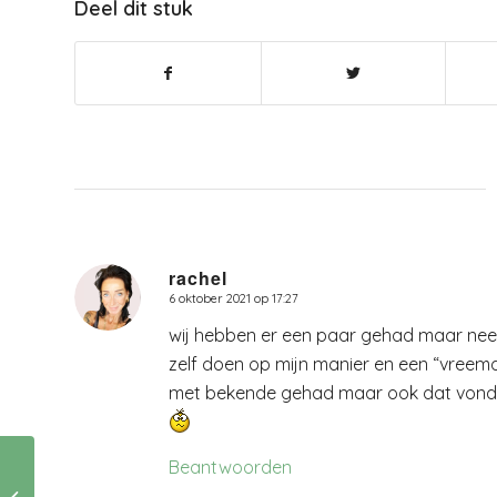
Deel dit stuk
rachel
6 oktober 2021 op 17:27
zegt:
wij hebben er een paar gehad maar nee he
zelf doen op mijn manier en een “vreemde
met bekende gehad maar ook dat vond ik 
Beantwoorden
Mee veren of