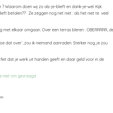
 Waarom doen wij zo als-je-blieft en dank-je-wel. Kijk
ieft betalen??` Ze zeggen nog net niet : als het niet te veel
ttig met elkaar omgaan. Over een terras bleren : OBERRRRR, d
oe dat over`, zou ik niemand aanraden. Sterker nog, je zou
 feit dat je werk uit handen geeft en daar geld voor in de
e niet om gevraagd
AN