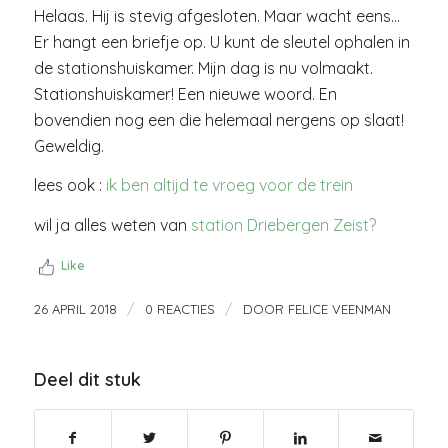
Helaas. Hij is stevig afgesloten. Maar wacht eens…
Er hangt een briefje op. U kunt de sleutel ophalen in
de stationshuiskamer. Mijn dag is nu volmaakt.
Stationshuiskamer! Een nieuwe woord. En
bovendien nog een die helemaal nergens op slaat!
Geweldig.
lees ook :
ik ben altijd te vroeg voor de trein
wil ja alles weten van
station Driebergen Zeist?
Like
/
/
26 APRIL 2018
0 REACTIES
DOOR
FELICE VEENMAN
Deel dit stuk