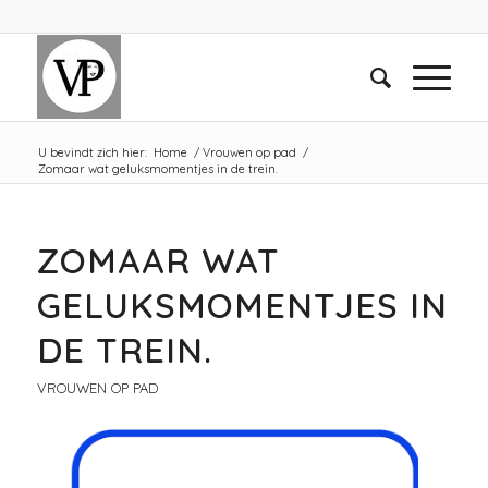
U bevindt zich hier:
Home
/
Vrouwen op pad
/
Zomaar wat geluksmomentjes in de trein.
ZOMAAR WAT
GELUKSMOMENTJES IN
DE TREIN.
VROUWEN OP PAD