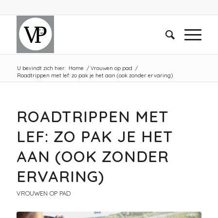
U bevindt zich hier:
Home
/
Vrouwen op pad
/
Roadtrippen met lef: zo pak je het aan (ook zonder ervaring)
ROADTRIPPEN MET
LEF: ZO PAK JE HET
AAN (OOK ZONDER
ERVARING)
VROUWEN OP PAD