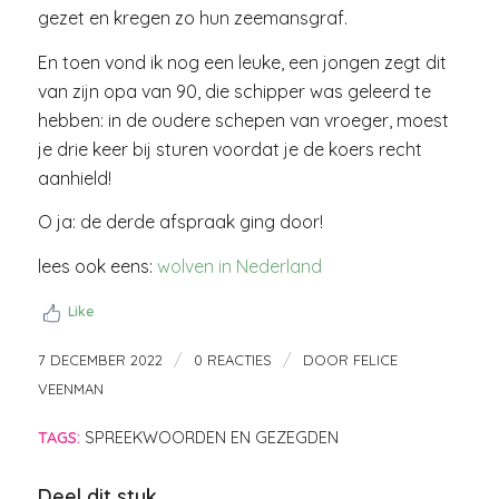
gezet en kregen zo hun zeemansgraf.
En toen vond ik nog een leuke, een jongen zegt dit
van zijn opa van 90, die schipper was geleerd te
hebben: in de oudere schepen van vroeger, moest
je drie keer bij sturen voordat je de koers recht
aanhield!
O ja: de derde afspraak ging door!
lees ook eens:
wolven in Nederland
Like
/
/
7 DECEMBER 2022
0 REACTIES
DOOR
FELICE
VEENMAN
TAGS:
SPREEKWOORDEN EN GEZEGDEN
Deel dit stuk