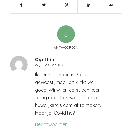
8
ANTWOORDEN
Cynthia
27 juli 2021 op 18:13
zegt:
Ik ben nog nooit in Portugal
geweest, maar dit klinkt wel
goed. Wij willen eerst een keer
terug naar Cornwall om onze
huwelijksreis echt af te maken.
Maar ja, Covid hè?
Beantwoorden