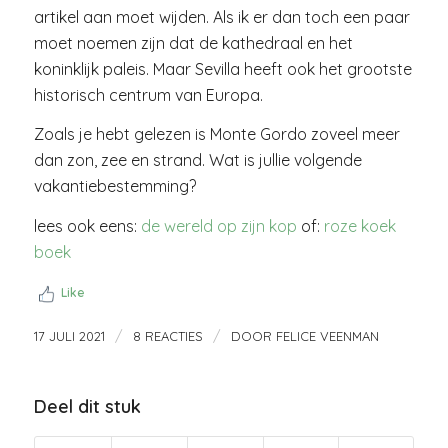
artikel aan moet wijden. Als ik er dan toch een paar
moet noemen zijn dat de kathedraal en het
koninklijk paleis. Maar Sevilla heeft ook het grootste
historisch centrum van Europa.
Zoals je hebt gelezen is Monte Gordo zoveel meer
dan zon, zee en strand. Wat is jullie volgende
vakantiebestemming?
lees ook eens:
de wereld op zijn kop
of:
roze koek
boek
Like
/
/
17 JULI 2021
8 REACTIES
DOOR
FELICE VEENMAN
Deel dit stuk