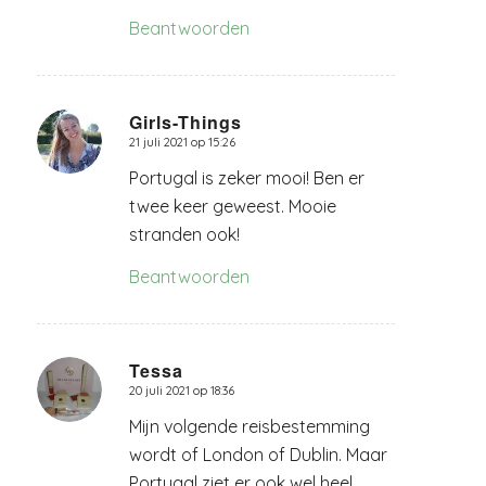
Beantwoorden
Girls-Things
21 juli 2021 op 15:26
zegt:
Portugal is zeker mooi! Ben er
twee keer geweest. Mooie
stranden ook!
Beantwoorden
Tessa
20 juli 2021 op 18:36
zegt:
Mijn volgende reisbestemming
wordt of London of Dublin. Maar
Portugal ziet er ook wel heel