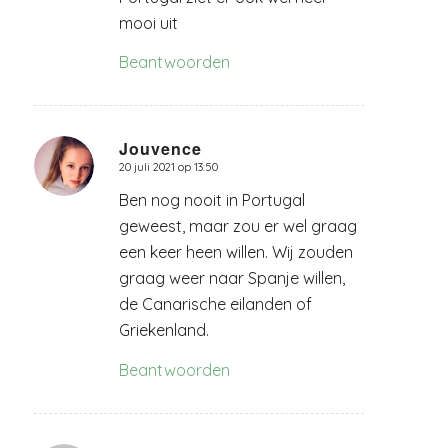
mooi uit
Beantwoorden
Jouvence
20 juli 2021 op 13:50
zegt:
Ben nog nooit in Portugal
geweest, maar zou er wel graag
een keer heen willen. Wij zouden
graag weer naar Spanje willen,
de Canarische eilanden of
Griekenland.
Beantwoorden