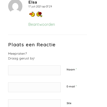
Elsa
17 juli 2021 op 07:29
zegt:
Beantwoorden
Plaats een Reactie
Meepraten?
Draag gerust bij!
*
Naam
*
E-mail
Site