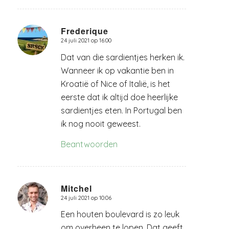
Frederique
24 juli 2021 op 16:00
zegt:
Dat van die sardientjes herken ik.
Wanneer ik op vakantie ben in
Kroatië of Nice of Italië, is het
eerste dat ik altijd doe heerlijke
sardientjes eten. In Portugal ben
ik nog nooit geweest.
Beantwoorden
Mitchel
24 juli 2021 op 10:06
zegt:
Een houten boulevard is zo leuk
om overheen te lopen. Dat geeft