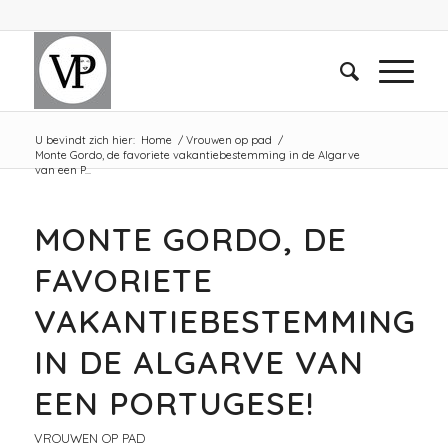
U bevindt zich hier:
Home
/
Vrouwen op pad
/
Monte Gordo, de favoriete vakantiebestemming in de Algarve
van een P...
MONTE GORDO, DE
FAVORIETE
VAKANTIEBESTEMMING
IN DE ALGARVE VAN
EEN PORTUGESE!
VROUWEN OP PAD