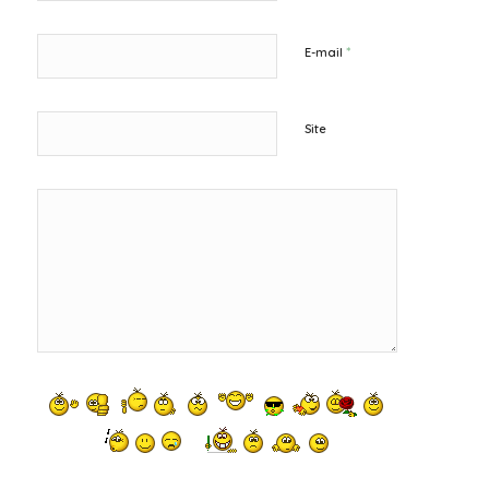
*
E-mail
Site