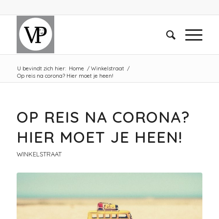
U bevindt zich hier:
Home
/
Winkelstraat
/
Op reis na corona? Hier moet je heen!
OP REIS NA CORONA?
HIER MOET JE HEEN!
WINKELSTRAAT