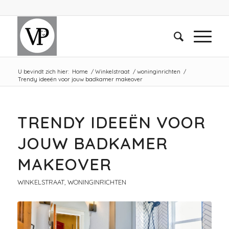
U bevindt zich hier:
Home
/
Winkelstraat
/
woninginrichten
/
Trendy ideeën voor jouw badkamer makeover
TRENDY IDEEËN VOOR
JOUW BADKAMER
MAKEOVER
WINKELSTRAAT
,
WONINGINRICHTEN