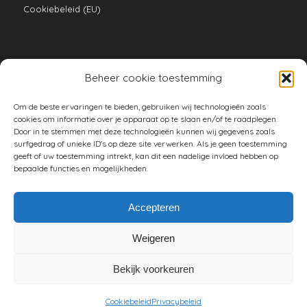
Cookiebeleid (EU)
Beheer cookie toestemming
VERZAMELINGEN
Om de beste ervaringen te bieden, gebruiken wij technologieën zoals
armoe keuken
cookies om informatie over je apparaat op te slaan en/of te raadplegen.
Door in te stemmen met deze technologieën kunnen wij gegevens zoals
duurzaam
surfgedrag of unieke ID's op deze site verwerken. Als je geen toestemming
geeft of uw toestemming intrekt, kan dit een nadelige invloed hebben op
huishouden
bepaalde functies en mogelijkheden.
spreekwoorden en gezegden
tuin
Accepteren
Weigeren
Bekijk voorkeuren
© Copyright - Vrouwenpower -
Enfold WordPress Theme by Kriesi
Cookiebeleid
Privacybeleid
Twitter
Facebook
Google+