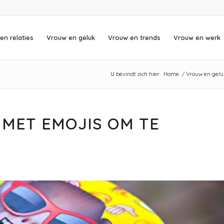
en relaties
Vrouw en geluk
Vrouw en trends
Vrouw en werk
U bevindt zich hier:
Home
/
Vrouw en gelu
 MET EMOJIS OM TE
N