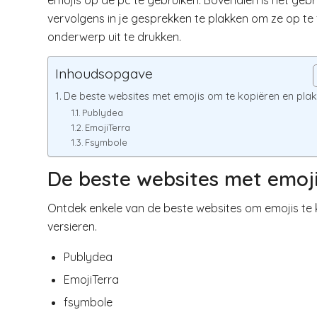
emojis op de pc te gebruiken. Bovendien is het gebr
vervolgens in je gesprekken te plakken om ze op te f
onderwerp uit te drukken.
Inhoudsopgave
De beste websites met emojis om te kopiëren en pla
Publydea
EmojiTerra
Fsymbole
De beste websites met emoji
Ontdek enkele van de beste websites om emojis te 
versieren.
Publydea
EmojiTerra
fsymbole