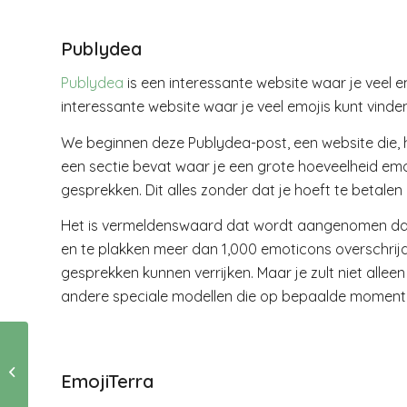
Publydea
Publydea
is een interessante website waar je veel e
interessante website waar je veel emojis kunt vinde
We beginnen deze Publydea-post, een website die, 
een sectie bevat waar je een grote hoeveelheid emoji
gesprekken. Dit alles zonder dat je hoeft te betalen o
Het is vermeldenswaard dat wordt aangenomen dat 
en te plakken meer dan 1,000 emoticons overschrijdt.
gesprekken kunnen verrijken. Maar je zult niet al
andere speciale modellen die op bepaalde momenten
Zo kies je de juiste
koelbox voor je
EmojiTerra
kampeertrip met
vriendinnen