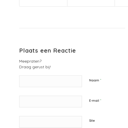
Plaats een Reactie
Meepraten?
Draag gerust bij!
*
Naam
*
E-mail
Site