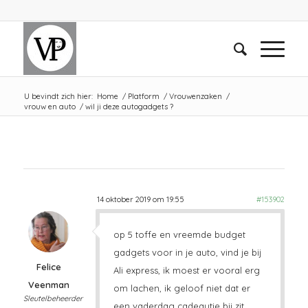
U bevindt zich hier:
Home
/
Platform
/
Vrouwenzaken
/
vrouw en auto
/
wil ji deze autogadgets ?
14 oktober 2019 om 19:55
#153902
op 5 toffe en vreemde budget
gadgets voor in je auto, vind je bij
Felice
Ali express, ik moest er vooral erg
Veenman
om lachen, ik geloof niet dat er
Sleutelbeheerder
een vaderdag cadeautje bij zit…