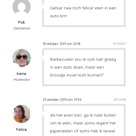
Getver nee toch felice! eten in een
auto brrr
Puk
Deelnemer
18 oktober 2019 om 20:18
#154009
Barbecueën zou ik ook niet graag
in een auto doen, maar een
Irene
broodje moet toch kunnen?
Moderator
23 oktober 2019 om 19:56
#154138
als het even kan, ga ik naar buiten
om te eten, maar soms regent het
Felice
pijpenstelen of soms heb ik teveel