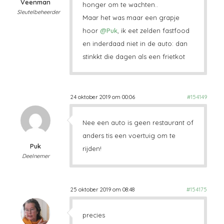
Veenman
honger om te wachten..
Sleutelbeheerder
Maar het was maar een grapje
hoor
@Puk
, ik eet zelden fastfood
en inderdaad niet in de auto: dan
stinkkt die dagen als een frietkot
24 oktober 2019 om 00:06
#154149
Nee een auto is geen restaurant of
anders tis een voertuig om te
Puk
rijden!
Deelnemer
25 oktober 2019 om 08:48
#154175
precies