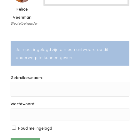
Felice
Veenman
Sleutelbeheerder
Je moet ingelogd zijn om een antwoord op dit
onderwerp te kunnen geven.
Gebruikersnaam:
Wachtwoord:
Houd me ingelogd