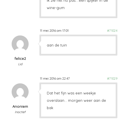
ik zie het nu pas….een spijker in de
wine-gum
11 mei 2016 om 17:01
#71024
aan de tuin
felice2
Lid
11 mei 2016 om 22:47
#71029
Dat het fijn was een weekje
overslaan… morgen weer aan de
Anoniem
bak
Inactief