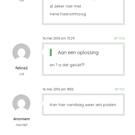
al zeker niet met
Irene:haaromhoog:
16 mei 2016 om 15:29
#71156
Aan een oplossing
en ? is dat gelukt??
felice2
Lid
16 mei 2016 om 18:02
#71161
Kan hier vandaag weer iets posten.
Anoniem
Inactief