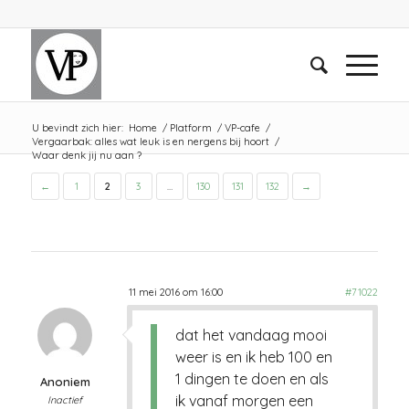
U bevindt zich hier:
Home
/
Platform
/
VP-cafe
/
Vergaarbak: alles wat leuk is en nergens bij hoort
/
Waar denk jij nu aan ?
←
1
2
3
…
130
131
132
→
11 mei 2016 om 16:00
#71022
dat het vandaag mooi
weer is en ik heb 100 en
1 dingen te doen en als
Anoniem
ik vanaf morgen een
Inactief