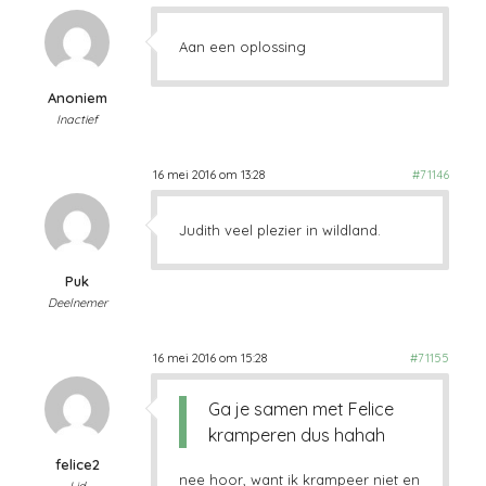
Aan een oplossing
Anoniem
Inactief
16 mei 2016 om 13:28
#71146
Judith veel plezier in wildland.
Puk
Deelnemer
16 mei 2016 om 15:28
#71155
Ga je samen met Felice
kramperen dus hahah
felice2
nee hoor, want ik krampeer niet en
Lid