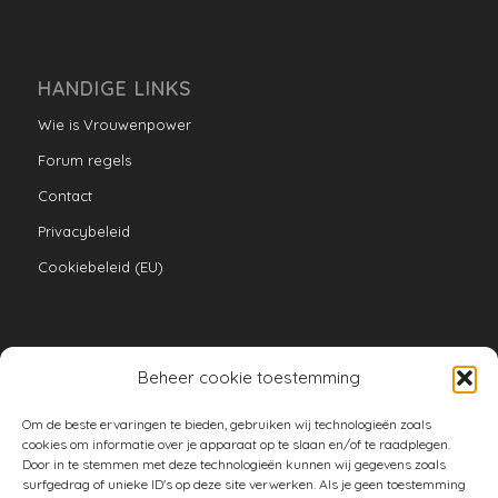
HANDIGE LINKS
Wie is Vrouwenpower
Forum regels
Contact
Privacybeleid
Cookiebeleid (EU)
Beheer cookie toestemming
VERZAMELINGEN
Om de beste ervaringen te bieden, gebruiken wij technologieën zoals
armoe keuken
cookies om informatie over je apparaat op te slaan en/of te raadplegen.
Door in te stemmen met deze technologieën kunnen wij gegevens zoals
duurzaam
surfgedrag of unieke ID's op deze site verwerken. Als je geen toestemming