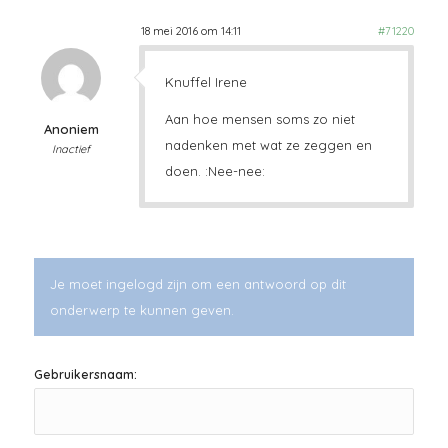
18 mei 2016 om 14:11
#71220
Knuffel Irene
Aan hoe mensen soms zo niet
Anoniem
nadenken met wat ze zeggen en
Inactief
doen. :Nee-nee:
Je moet ingelogd zijn om een antwoord op dit
onderwerp te kunnen geven.
Gebruikersnaam: