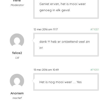
Irene
Geniet ervan, het is mooi weer
Moderator
genoeg in elk geval.
12 mei 2016 om 11:17
#71037
dank !!! heb er ontzettend veel zin
in!
felice2
Lid
13 mei 2016 om 10:49
#71051
Het is nog mooi weer …. Yes
Anoniem
Inactief