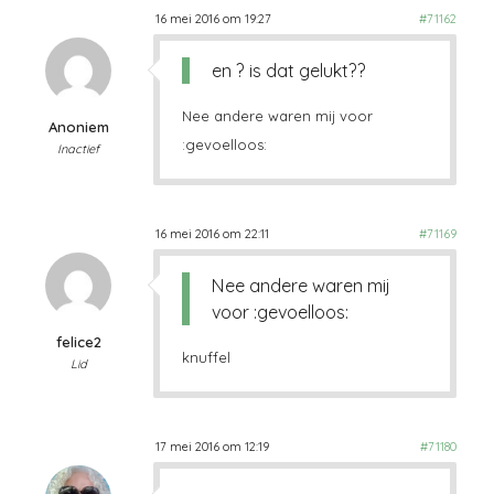
16 mei 2016 om 19:27
#71162
en ? is dat gelukt??
Nee andere waren mij voor
Anoniem
:gevoelloos:
Inactief
16 mei 2016 om 22:11
#71169
Nee andere waren mij
voor :gevoelloos:
felice2
knuffel
Lid
17 mei 2016 om 12:19
#71180