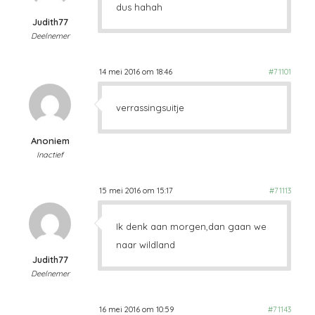
dus hahah
Judith77
Deelnemer
14 mei 2016 om 18:46
#71101
verrassingsuitje
Anoniem
Inactief
15 mei 2016 om 15:17
#71113
Ik denk aan morgen,dan gaan we
naar wildland
Judith77
Deelnemer
16 mei 2016 om 10:59
#71143