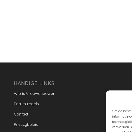
HANDIGE LINKS
Wie is Vrouwenpower
Forum regels
Om de beste 
Contact
informatie o
technologieë
Privacybeleid
verwerken. A