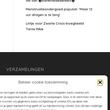
val van �bankmedewerkers�
Menstruatieondergoed populair: 'Maar 12
uur dragen is te lang'
Lintje voor Zwarte Cross-boegbeeld
Tante Rikie
VERZAMELINGEN
armoe keuken
Beheer cookie toestemming
duurzaam
ervaringen te bieden, gebruiken wij technologieën zoals cookies om
huishouden
ver je apparaat op te slaan en/of te raadplegen. Door in te stemmen met deze
n kunnen wij gegevens zoals surfgedrag of unieke ID's op deze site
spreekwoorden en gezegden
ls je geen toestemming geeft of uw toestemming intrekt, kan dit een nadelige