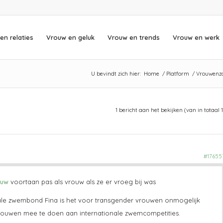
en relaties
Vrouw en geluk
Vrouw en trends
Vrouw en werk
U bevindt zich hier:
Home
/
Platform
/
Vrouwenz
1 bericht aan het bekijken (van in totaal 1
#17655
ouw
voortaan pas als vrouw als ze er vroeg bij was
ale zwembond Fina is het voor transgender vrouwen onmogelijk
ouwen mee te doen aan internationale zwemcompetities.