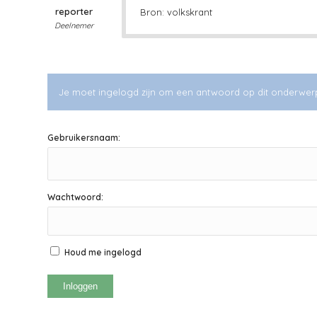
reporter
Bron: volkskrant
Deelnemer
Je moet ingelogd zijn om een antwoord op dit onderwer
Gebruikersnaam:
Wachtwoord:
Houd me ingelogd
Inloggen