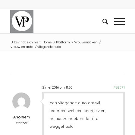
U bevindt zich hier:
Home
/
Platform
/
Vrouwenzaken
/
vrouw en auto
/
vliegende auto
2 mei 2016 om 11:20
#62571
een vliegende auto dat wil
iedereen wel een keertje zien,
Anoniem
helaas ze hebben de foto
Inactief
weggehaald