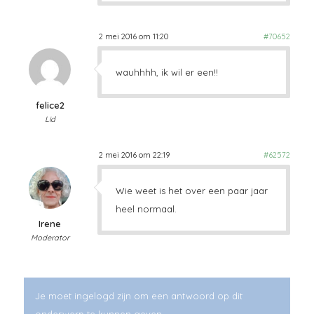
2 mei 2016 om 11:20
#70652
wauhhhh, ik wil er een!!
felice2
Lid
2 mei 2016 om 22:19
#62572
Wie weet is het over een paar jaar
heel normaal.
Irene
Moderator
Je moet ingelogd zijn om een antwoord op dit