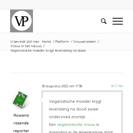
U bevindt zich hier:
Home
/
Platform
/
Vrouwenzaken
/
Vrouw in het nieuws
/
Veganistische moeder krijgt levenslang na dood…
30 augustus 2022 om 17:38
#177784
Veganistische moeder krijgt
levenslang na dood zwaar
Rowena
ondervoed zoontje
razende
Een
veganistische vrouw
is
reporter
maandag in de Amerikaanse staat