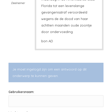
Deelnemer
Florida tot een levenslange
gevangenisstraf veroordeeld
wegens de de dood van haar
achttien maanden oude zoontje
door ondervoeding.
bon AD
Je moet ingelogd zijn om een antwoord op dit
onderwerp te kunnen geven.
Gebruikersnaam: