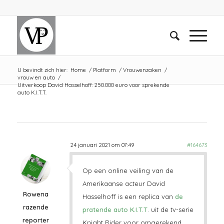
U bevindt zich hier:
Home
/
Platform
/
Vrouwenzaken
/
vrouw en auto
/
Uitverkoop David Hasselhoff: 250.000 euro voor sprekende
auto K.I.T.T.
24 januari 2021 om 07:49
#164673
Op een online veiling van de
Amerikaanse acteur David
Rowena
Hasselhoff is een replica van
de
razende
pratende auto K.I.T.T
. uit de tv-serie
reporter
Knight Rider voor omgerekend