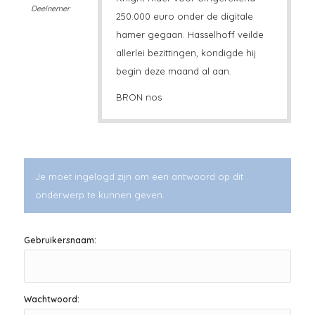
Deelnemer
250.000 euro onder de digitale
hamer gegaan. Hasselhoff veilde
allerlei bezittingen, kondigde hij
begin deze maand al aan.
BRON nos
Je moet ingelogd zijn om een antwoord op dit
onderwerp te kunnen geven.
Gebruikersnaam:
Wachtwoord: