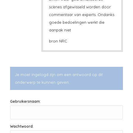
scènes afgewisseld worden door
commentaar van experts. Ondanks
goede bedoelingen werkt die
aanpak niet
bron NRC
Je moet ingelogd zijn om een antwoord op dit
onderwerp te kunnen geven.
Gebruikersnaam:
Wachtwoord: