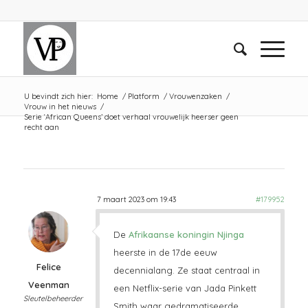
U bevindt zich hier:
Home
/
Platform
/
Vrouwenzaken
/
Vrouw in het nieuws
/
Serie ‘African Queens’ doet verhaal vrouwelijk heerser geen
recht aan
7 maart 2023 om 19:43
#179952
De
Afrikaanse koningin Njinga
heerste in de 17de eeuw
Felice
decennialang. Ze staat centraal in
Veenman
een Netflix-serie van Jada Pinkett
Sleutelbeheerder
Smith waar gedramatiseerde