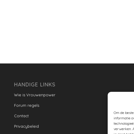
HANDIGE LINKS
Wie is Vrouwenpower
Forum regels
Om de beste 
Contact
informatie o
technologieë
Privacybeleid
verwerken. A