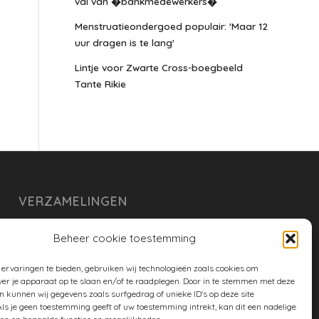
val van �bankmedewerkers�
Menstruatieondergoed populair: 'Maar 12
uur dragen is te lang'
Lintje voor Zwarte Cross-boegbeeld
Tante Rikie
VERZAMELINGEN
armoe keuken
Beheer cookie toestemming
duurzaam
ervaringen te bieden, gebruiken wij technologieën zoals cookies om
huishouden
ver je apparaat op te slaan en/of te raadplegen. Door in te stemmen met deze
n kunnen wij gegevens zoals surfgedrag of unieke ID's op deze site
spreekwoorden en gezegden
ls je geen toestemming geeft of uw toestemming intrekt, kan dit een nadelige