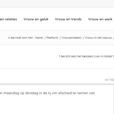
en relaties
Vrouw en geluk
Vrouw en trends
Vrouw en werk
U bevindt zich hier:
Home
/
Platform
/
Vrouwenzaken
/
Vrouw in het nieuws
1 bericht aan het bekijken (van in totaal 1
#17798
an maandag op dinsdag in de rij om afscheid te nemen van