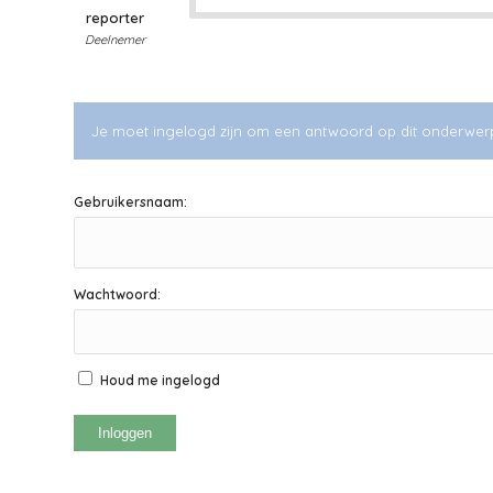
reporter
Deelnemer
Je moet ingelogd zijn om een antwoord op dit onderwer
Gebruikersnaam:
Wachtwoord:
Houd me ingelogd
Inloggen