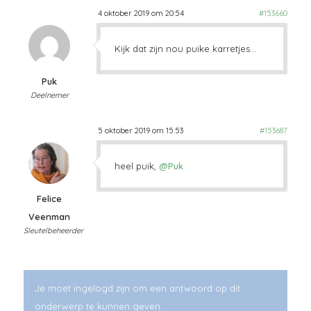
4 oktober 2019 om 20:54
#153660
Kijk dat zijn nou puike karretjes…
Puk
Deelnemer
5 oktober 2019 om 15:53
#153687
heel puik,
@Puk
Felice
Veenman
Sleutelbeheerder
Je moet ingelogd zijn om een antwoord op dit
onderwerp te kunnen geven.