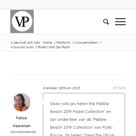
U bevindt zich hier:
Home
/
Platform
/
Vrouwenzaken
/
vrouw en auto
/
Rollen met die Rolls!
4 oktober 2019 om 20:23
#153650
Deze rolls-jes heten the Pebble
Beach 2019 Pastel Collection’ en
Felice
zijn onderdeel van de ‘Pebble
Veenman
Beach 2019 Collection’ van Rolls-
Sleutelbeheerder
Royce. Ze heten: Dawn,the Ghost