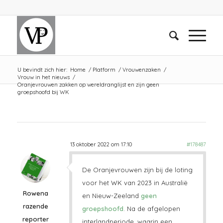
U bevindt zich hier:
Home
/
Platform
/
Vrouwenzaken
/
Vrouw in het nieuws
/
Oranjevrouwen zakken op wereldranglijst en zijn geen
groepshoofd bij WK
13 oktober 2022 om 17:10
#178487
De Oranjevrouwen zijn bij de loting
voor het WK van 2023 in Australië
Rowena
en Nieuw-Zeeland
geen
razende
groepshoofd
. Na de afgelopen
reporter
interlandperiode, waarin een