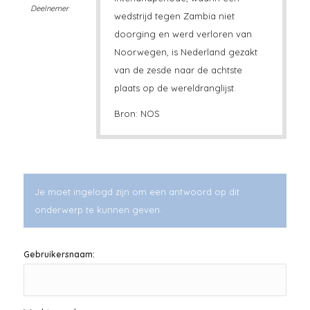
Deelnemer
wedstrijd tegen Zambia niet
doorging en werd verloren van
Noorwegen, is Nederland gezakt
van de zesde naar de achtste
plaats op de wereldranglijst.
Bron: NOS
Je moet ingelogd zijn om een antwoord op dit
onderwerp te kunnen geven.
Gebruikersnaam: