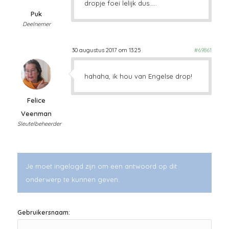
dropje foei lelijk dus…..
Puk
Deelnemer
30 augustus 2017 om 13:25
#69861
hahaha, ik hou van Engelse drop!
Felice
Veenman
Sleutelbeheerder
Je moet ingelogd zijn om een antwoord op dit
onderwerp te kunnen geven.
Gebruikersnaam: