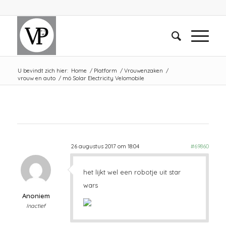
U bevindt zich hier:
Home
/
Platform
/
Vrouwenzaken
/
vrouw en auto
/
mö Solar Electricity Velomobile
26 augustus 2017 om 18:04
#69860
het lijkt wel een robotje uit star
wars
Anoniem
Inactief