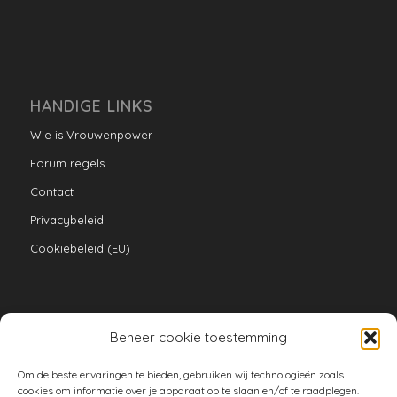
HANDIGE LINKS
Wie is Vrouwenpower
Forum regels
Contact
Privacybeleid
Cookiebeleid (EU)
Beheer cookie toestemming
VERZAMELINGEN
Om de beste ervaringen te bieden, gebruiken wij technologieën zoals
armoe keuken
cookies om informatie over je apparaat op te slaan en/of te raadplegen.