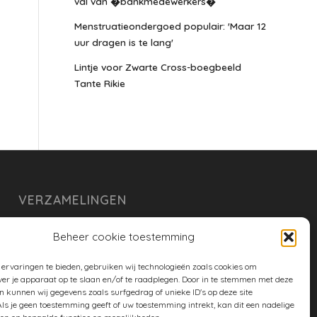
val van �bankmedewerkers�
Menstruatieondergoed populair: 'Maar 12
uur dragen is te lang'
Lintje voor Zwarte Cross-boegbeeld
Tante Rikie
VERZAMELINGEN
armoe keuken
Beheer cookie toestemming
duurzaam
ervaringen te bieden, gebruiken wij technologieën zoals cookies om
huishouden
ver je apparaat op te slaan en/of te raadplegen. Door in te stemmen met deze
n kunnen wij gegevens zoals surfgedrag of unieke ID's op deze site
spreekwoorden en gezegden
ls je geen toestemming geeft of uw toestemming intrekt, kan dit een nadelige