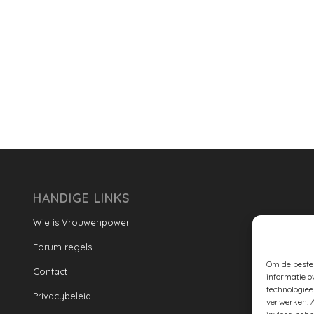
HANDIGE LINKS
Wie is Vrouwenpower
Forum regels
Om de beste 
Contact
informatie o
technologieë
Privacybeleid
verwerken. A