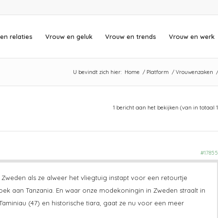
en relaties
Vrouw en geluk
Vrouw en trends
Vrouw en werk
U bevindt zich hier:
Home
/
Platform
/
Vrouwenzaken
1 bericht aan het bekijken (van in totaal 1
#17855
 Zweden als ze alweer het vliegtuig instapt voor een retourtje
ek aan Tanzania. En waar onze modekoningin in Zweden straalt in
Taminiau (47) en historische tiara, gaat ze nu voor een meer