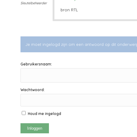
Sleutelbeheerder
bron RTL
Je moet ingelogd zijn om een antwoord op dit onderwer
Gebruikersnaam:
Wachtwoord:
Houd me ingelogd
Inloggen