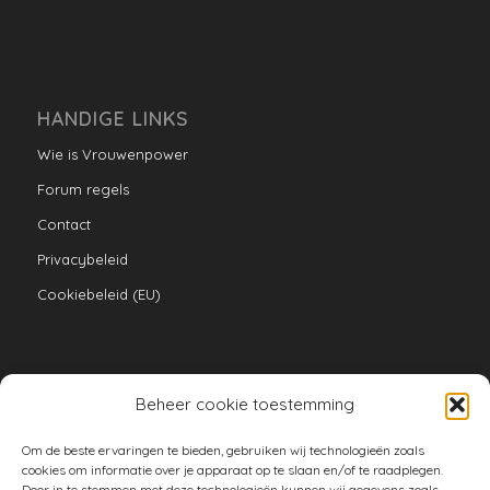
HANDIGE LINKS
Wie is Vrouwenpower
Forum regels
Contact
Privacybeleid
Cookiebeleid (EU)
Beheer cookie toestemming
VERZAMELINGEN
Om de beste ervaringen te bieden, gebruiken wij technologieën zoals
armoe keuken
cookies om informatie over je apparaat op te slaan en/of te raadplegen.
Door in te stemmen met deze technologieën kunnen wij gegevens zoals