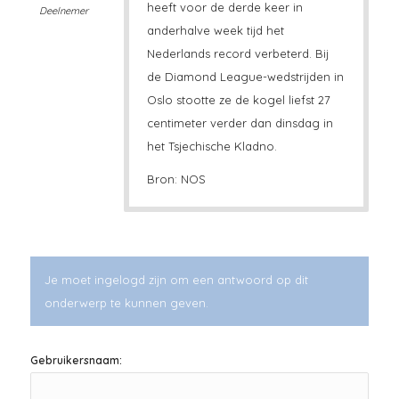
heeft voor de derde keer in
Deelnemer
anderhalve week tijd het
Nederlands record verbeterd. Bij
de Diamond League-wedstrijden in
Oslo stootte ze de kogel liefst 27
centimeter verder dan dinsdag in
het Tsjechische Kladno.
Bron: NOS
Je moet ingelogd zijn om een antwoord op dit
onderwerp te kunnen geven.
Gebruikersnaam: