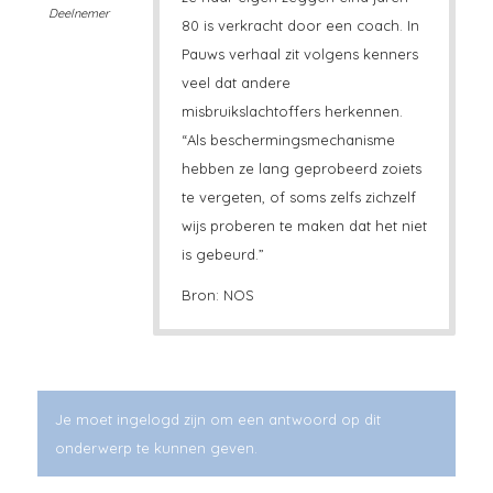
Deelnemer
80 is verkracht door een coach. In
Pauws verhaal zit volgens kenners
veel dat andere
misbruikslachtoffers herkennen.
“Als beschermingsmechanisme
hebben ze lang geprobeerd zoiets
te vergeten, of soms zelfs zichzelf
wijs proberen te maken dat het niet
is gebeurd.”
Bron: NOS
Je moet ingelogd zijn om een antwoord op dit
onderwerp te kunnen geven.