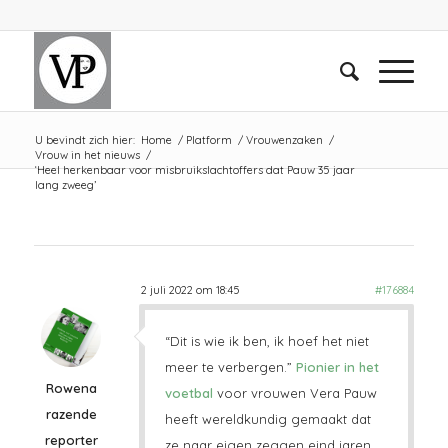
U bevindt zich hier:
Home
/
Platform
/
Vrouwenzaken
/
Vrouw in het nieuws
/
‘Heel herkenbaar voor misbruikslachtoffers dat Pauw 35 jaar
lang zweeg’
2 juli 2022 om 18:45
#176884
“Dit is wie ik ben, ik hoef het niet
meer te verbergen.”
Pionier in het
Rowena
voetbal
voor vrouwen Vera Pauw
razende
heeft wereldkundig gemaakt dat
reporter
ze naar eigen zeggen eind jaren