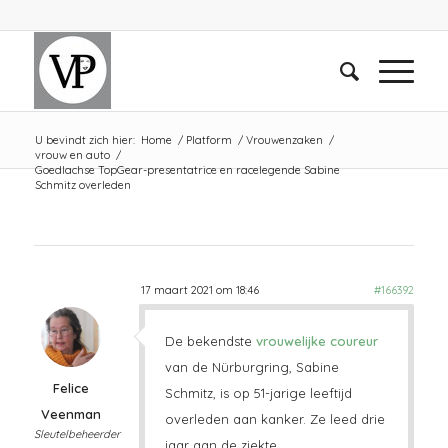
U bevindt zich hier:
Home
/
Platform
/
Vrouwenzaken
/
vrouw en auto
/
Goedlachse TopGear-presentatrice en racelegende Sabine
Schmitz overleden
17 maart 2021 om 18:46
#166392
De bekendste
vrouwelijke coureur
van de Nürburgring, Sabine
Felice
Schmitz, is op 51-jarige leeftijd
Veenman
overleden aan kanker. Ze leed drie
Sleutelbeheerder
jaar aan de ziekte.