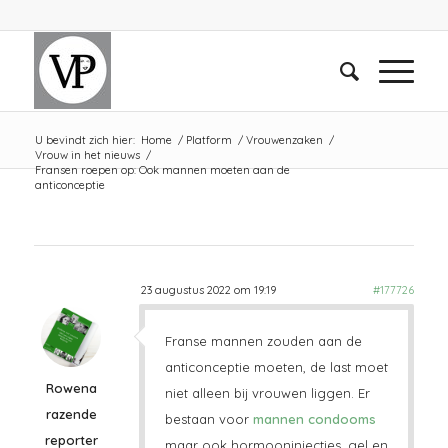
U bevindt zich hier:
Home
/
Platform
/
Vrouwenzaken
/
Vrouw in het nieuws
/
Fransen roepen op: Ook mannen moeten aan de
anticonceptie
23 augustus 2022 om 19:19
#177726
Franse mannen zouden aan de
anticonceptie moeten, de last moet
Rowena
niet alleen bij vrouwen liggen. Er
razende
bestaan voor
mannen condooms
reporter
maar ook hormooninjecties, gel en