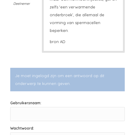
Deelnemer
zelfs ‘een verwarmende
onderbroek’, die allemaal de
vorming van spermacellen
beperken.
bron AD
Je moet ingelogd zijn om een antwoord op dit
onderwerp te kunnen geven.
Gebruikersnaam:
Wachtwoord: