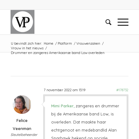
U bevindt zich hier:
Home
/
Platform
/
Vrouwenzaken
/
Vrouw in het nieuws
/
Drummer en zangeres Amerikaanse band Low overleden
7 november 2022 om 13:19
#178732
Mimi Parker,
zangeres en drummer
bij de Amerikaanse band Low, is
Felice
overleden. Dat maakte haar
Veenman
echtgenoot en medebandlid Alan
Sleutelbeheerder
Sparhawk bekend op sociale