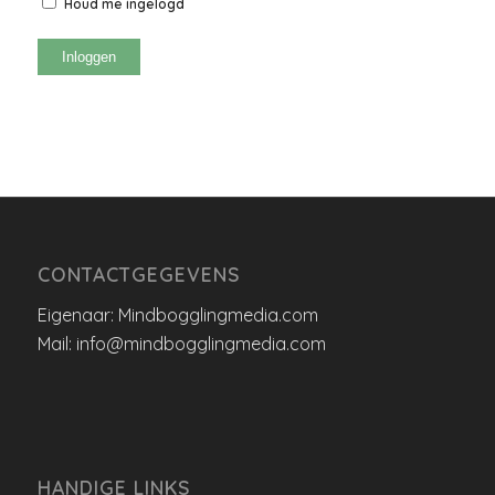
Houd me ingelogd
Inloggen
CONTACTGEGEVENS
Eigenaar: Mindbogglingmedia.com
Mail: info@mindbogglingmedia.com
HANDIGE LINKS