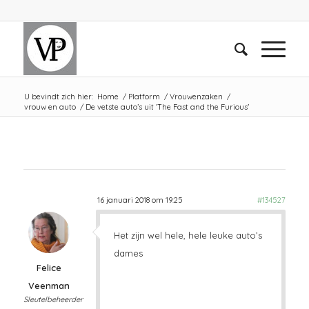
U bevindt zich hier:
Home
/
Platform
/
Vrouwenzaken
/
vrouw en auto
/
De vetste auto’s uit ‘The Fast and the Furious’
16 januari 2018 om 19:25
#134527
Het zijn wel hele, hele leuke auto’s
dames
Felice
Veenman
Sleutelbeheerder