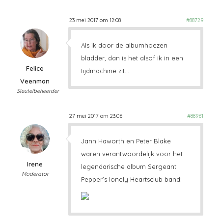
23 mei 2017 om 12:08
#88729
Als ik door de albumhoezen
bladder, dan is het alsof ik in een
Felice
tijdmachine zit…
Veenman
Sleutelbeheerder
27 mei 2017 om 23:06
#88961
Jann Haworth en Peter Blake
waren verantwoordelijk voor het
Irene
legendarische album Sergeant
Moderator
Pepper’s lonely Heartsclub band: