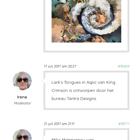
17 juli 2017 om 20:27
#90609
Lark’s Tongues in Aspic van King
Crimson is ontworpen door het
Irene
bureau Tantra Designs:
Moderator
21 juli 2017 om 21:11
#90771
Mike McInnerney was