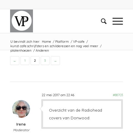
U bevindt zich hier:
Home
/
Platform
/
VP-cafe
/
kunst cafe:schrijfsters en schilderessen en nog veel meer
/
platenhoezen
/
Anderen
←
1
2
3
→
22 mei 2017 om 22:46
#88703
Overzicht van de Radiohead
covers van Donwood:
Irene
Moderator