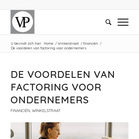
U bevindt zich hier:
Home
/
Winkelstraat
/
financiën
/
De voordelen van factoring voor ondernemers
DE VOORDELEN VAN
FACTORING VOOR
ONDERNEMERS
FINANCIËN
,
WINKELSTRAAT