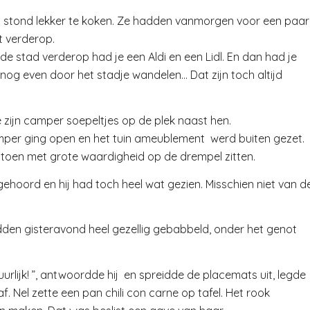
el stond lekker te koken. Ze hadden vanmorgen voor een paar
 verderop.
n de stad verderop had je een Aldi en een Lidl. En dan had je
nog even door het stadje wandelen… Dat zijn toch altijd
zijn camper soepeltjes op de plek naast hen.
per ging open en het tuin ameublement werd buiten gezet.
 toen met grote waardigheid op de drempel zitten.
gehoord en hij had toch heel wat gezien. Misschien niet van d
den gisteravond heel gezellig gebabbeld, onder het genot
“Tuurlijk! ”, antwoordde hij en spreidde de placemats uit, legde
. Nel zette een pan chili con carne op tafel. Het rook