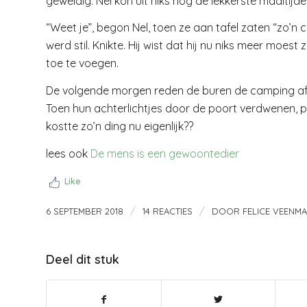
geweldig. Nel kon uit niks nog de lekkerste maaltij
“Weet je”, begon Nel, toen ze aan tafel zaten “zo’n 
werd stil. Knikte. Hij wist dat hij nu niks meer moest
toe te voegen.
De volgende morgen reden de buren de camping af.
Toen hun achterlichtjes door de poort verdwenen, pa
kostte zo’n ding nu eigenlijk??
lees ook
De mens is een gewoontedier
Like
/
/
6 SEPTEMBER 2018
14 REACTIES
DOOR
FELICE VEENM
Deel dit stuk