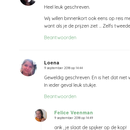
Heel leuk geschreven.
Wij willen binnenkort ook eens op reis 
want als je de prijzen ziet … Zelfs tweed
Beantwoorden
Loena
9 september 2018 op 14:44
zegt:
Geweldig geschreven. En is het dat niet
In ieder geval leuk stukje.
Beantwoorden
Felice Veenman
9 september 2018 op 14:49
zegt:
ank , je slaat de spijker op de kop!