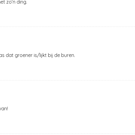
et zo’n ding.
s dat groener is/lijkt bij de buren.
van!