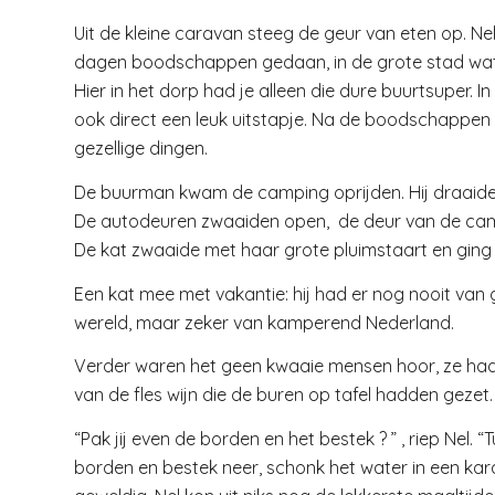
Uit de kleine caravan steeg de geur van eten op. N
dagen boodschappen gedaan, in de grote stad wat
Hier in het dorp had je alleen die dure buurtsuper. I
ook direct een leuk uitstapje. Na de boodschappen 
gezellige dingen.
De buurman kwam de camping oprijden. Hij draaide 
De autodeuren zwaaiden open, de deur van de cam
De kat zwaaide met haar grote pluimstaart en ging
Een kat mee met vakantie: hij had er nog nooit van 
wereld, maar zeker van kamperend Nederland.
Verder waren het geen kwaaie mensen hoor, ze had
van de fles wijn die de buren op tafel hadden gezet.
“Pak jij even de borden en het bestek ? ” , riep Nel. 
borden en bestek neer, schonk het water in een karaf