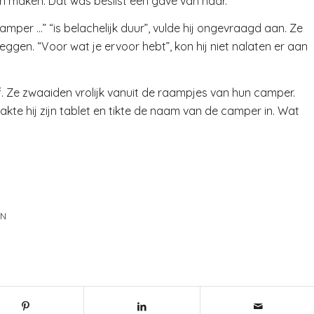
den maken. Dat was beslist een gave van haar.
camper …” “is belachelijk duur”, vulde hij ongevraagd aan. Ze
 zeggen. “Voor wat je ervoor hebt”, kon hij niet nalaten er aan
 Ze zwaaiden vrolijk vanuit de raampjes van hun camper.
kte hij zijn tablet en tikte de naam van de camper in. Wat
AN