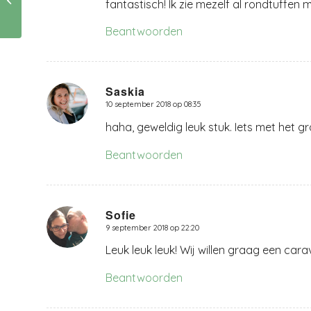
fantastisch! Ik zie mezelf al rondtuffen m
?
Beantwoorden
Saskia
10 september 2018 op 08:35
zegt:
haha, geweldig leuk stuk. Iets met het gra
Beantwoorden
Sofie
9 september 2018 op 22:20
zegt:
Leuk leuk leuk! Wij willen graag een cara
Beantwoorden