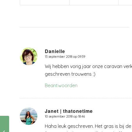
Danielle
13 september 2018 op 09:39
zegt:
Wij hebben vorig jaar onze caravan verko
geschreven trouwens :)
Beantwoorden
Janet | thatonetime
10 september 2018 op 18:46
zegt:
Haha leuk geschreven. Het gras is bij de
In je kracht
zetten….hoe bedoel u