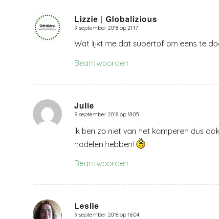
Lizzie | Globalizious
9 september 2018 op 21:17
zegt:
Wat lijkt me dat supertof om eens te d
Beantwoorden
Julie
9 september 2018 op 18:05
zegt:
Ik ben zo niet van het kamperen dus oo
nadelen hebben!
Beantwoorden
Leslie
9 september 2018 op 16:04
zegt: