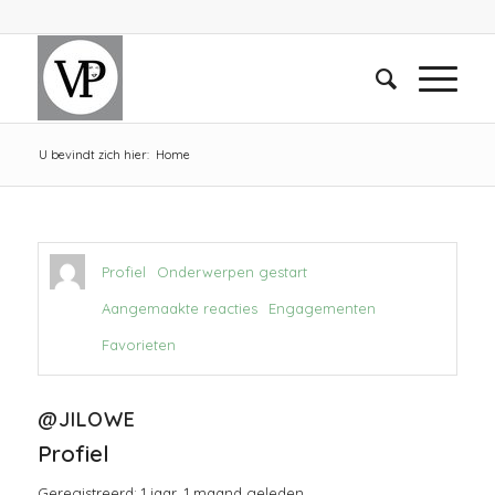
U bevindt zich hier:
Home
Profiel
Onderwerpen gestart
Aangemaakte reacties
Engagementen
Favorieten
@JILOWE
Profiel
Geregistreerd: 1 jaar, 1 maand geleden