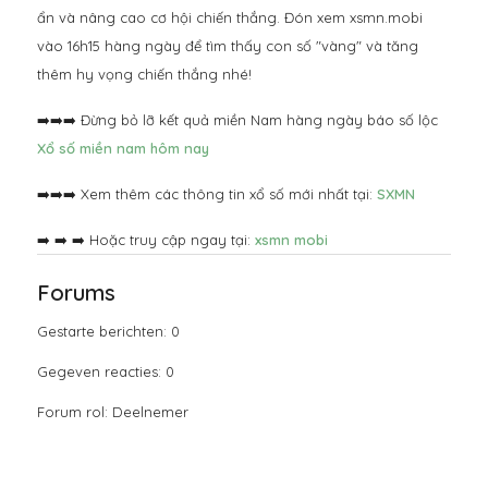
ẩn và nâng cao cơ hội chiến thắng. Đón xem xsmn.mobi
vào 16h15 hàng ngày để tìm thấy con số "vàng" và tăng
thêm hy vọng chiến thắng nhé!
➡️➡️➡️ Đừng bỏ lỡ kết quả miền Nam hàng ngày báo số lộc
Xổ số miền nam hôm nay
➡️➡️➡️ Xem thêm các thông tin xổ số mới nhất tại:
SXMN
➡️ ➡️ ➡️ Hoặc truy cập ngay tại:
xsmn mobi
Forums
Gestarte berichten: 0
Gegeven reacties: 0
Forum rol: Deelnemer