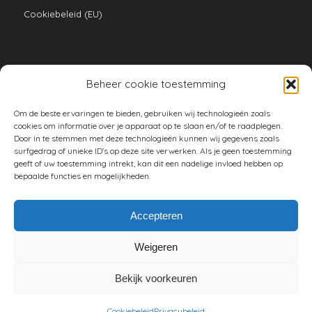
Cookiebeleid (EU)
Beheer cookie toestemming
VERZAMELINGEN
Om de beste ervaringen te bieden, gebruiken wij technologieën zoals
armoe keuken
cookies om informatie over je apparaat op te slaan en/of te raadplegen.
Door in te stemmen met deze technologieën kunnen wij gegevens zoals
duurzaam
surfgedrag of unieke ID's op deze site verwerken. Als je geen toestemming
geeft of uw toestemming intrekt, kan dit een nadelige invloed hebben op
huishouden
bepaalde functies en mogelijkheden.
spreekwoorden en gezegden
tuin
Accepteren
Weigeren
Bekijk voorkeuren
© Copyright - Vrouwenpower -
Enfold WordPress Theme by Kriesi
Cookiebeleid
Privacybeleid