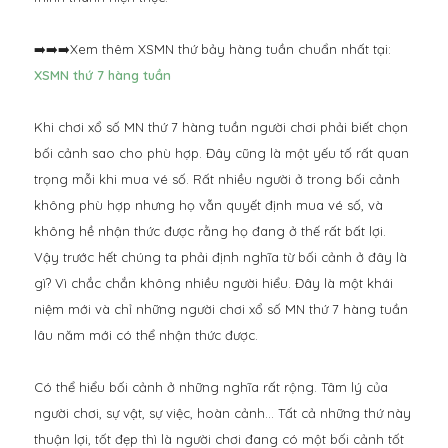
➡️➡️➡️Xem thêm XSMN thứ bảy hàng tuần chuẩn nhất tại:
XSMN thứ 7 hàng tuần
Khi chơi xổ số MN thứ 7 hàng tuần người chơi phải biết chọn
bối cảnh sao cho phù hợp. Đây cũng là một yếu tố rất quan
trọng mỗi khi mua vé số. Rất nhiều người ở trong bối cảnh
không phù hợp nhưng họ vẫn quyết định mua vé số, và
không hề nhận thức được rằng họ đang ở thế rất bất lợi.
Vậy trước hết chúng ta phải định nghĩa từ bối cảnh ở đây là
gì? Vì chắc chắn không nhiều người hiểu. Đây là một khái
niệm mới và chỉ những người chơi xổ số MN thứ 7 hàng tuần
lâu năm mới có thể nhận thức được.
Có thể hiểu bối cảnh ở những nghĩa rất rộng. Tâm lý của
người chơi, sự vật, sự việc, hoàn cảnh… Tất cả những thứ này
thuận lợi, tốt đẹp thì là người chơi đang có một bối cảnh tốt