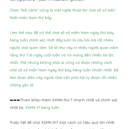
Chọn “bối cảnh” cũng là một nghệ thuật khi chơi xổ số kiến
thiết miền Nam thứ bảy
Làm thế nào để có thể chơi xổ số miền Nam ngày thứ bảy
hàng tuần chính xác nhất đấy luôn là câu hỏi mà rất nhiều
người chơi quan tâm. Sở dĩ như vậy vì nhiều người quan niệm
rằng thứ 7 là ngày cuối tuần và nó mang đến nhiều tài lộc
nhất. Thế nhưng không phải ai cũng có được những cách
chơi xổ số miền Nam ngày thứ bảy hàng tuần chuẩn nhất. Để
làm được điều này người chơi cần phải hội tụ được rất nhiều
những yếu tố.
➡️➡️➡️Tham khảo thêm SXMN thứ 7 nhanh nhất và chính xác
nhất tại:
XSMN t7 hàng tuần
Trước hết để chơi XSMN th7 một cách có hiệu quả lớn nhất