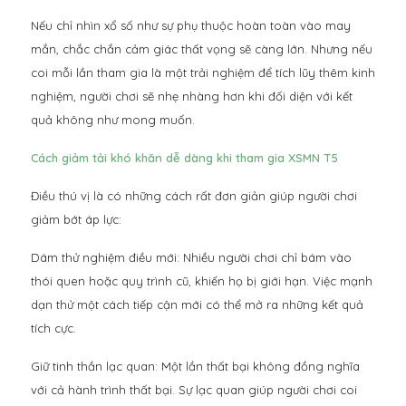
Nếu chỉ nhìn xổ số như sự phụ thuộc hoàn toàn vào may
mắn, chắc chắn cảm giác thất vọng sẽ càng lớn. Nhưng nếu
coi mỗi lần tham gia là một trải nghiệm để tích lũy thêm kinh
nghiệm, người chơi sẽ nhẹ nhàng hơn khi đối diện với kết
quả không như mong muốn.
Cách giảm tải khó khăn dễ dàng khi tham gia XSMN T5
Điều thú vị là có những cách rất đơn giản giúp người chơi
giảm bớt áp lực:
Dám thử nghiệm điều mới: Nhiều người chơi chỉ bám vào
thói quen hoặc quy trình cũ, khiến họ bị giới hạn. Việc mạnh
dạn thử một cách tiếp cận mới có thể mở ra những kết quả
tích cực.
Giữ tinh thần lạc quan: Một lần thất bại không đồng nghĩa
với cả hành trình thất bại. Sự lạc quan giúp người chơi coi