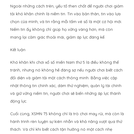
Ngoài những cách trên, yếu tố then chốt để người chơi giảm
tải khó khăn chính là niềm tin. Tin vào bản thân, tin vào lựa
chọn của mình, và tin rằng mỗi tấm vé số là một cơ hội mới.
Niềm tin ấy không chỉ giúp họ vững vàng hơn, mà còn
mang lại cảm giác thoải mái, giảm áp lực đáng kể.
Kết luận
Khó khăn khi chơi xổ số miền Nam thứ 5 là điều không thể
tránh, nhưng nó không hề đáng sợ nếu người chơi biết cách
đối diện và giảm tải một cách thông minh. Bằng việc cập
nhật thông tin chính xác, dám thử nghiệm, quản lý tài chính
và giữ vững niềm tin, người chơi sẽ biến những áp lực thành
động lực.
Cuối cùng, XSMN T5 không chỉ là trò chơi may rủi, mà còn là
hành trình rèn luyện sự kiên nhẫn và khả năng vượt qua thử
thách. Và chỉ khi biết cách tận hưởng nó một cách nhẹ