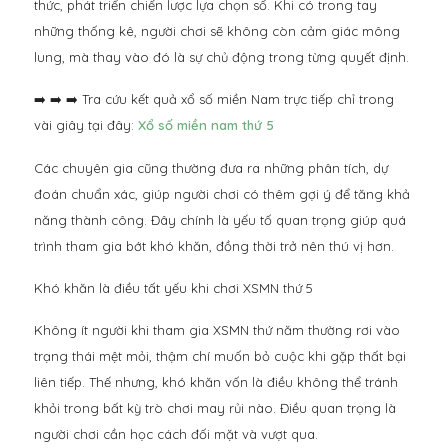
thức, phát triển chiến lược lựa chọn số. Khi có trong tay
những thống kê, người chơi sẽ không còn cảm giác mông
lung, mà thay vào đó là sự chủ động trong từng quyết định.
➡️ ➡️ ➡️ Tra cứu kết quả xổ số miền Nam trực tiếp chỉ trong
vài giây tại đây:
Xổ số miền nam thứ 5
Các chuyên gia cũng thường đưa ra những phân tích, dự
đoán chuẩn xác, giúp người chơi có thêm gợi ý để tăng khả
năng thành công. Đây chính là yếu tố quan trọng giúp quá
trình tham gia bớt khó khăn, đồng thời trở nên thú vị hơn.
Khó khăn là điều tất yếu khi chơi XSMN thứ 5
Không ít người khi tham gia XSMN thứ năm thường rơi vào
trạng thái mệt mỏi, thậm chí muốn bỏ cuộc khi gặp thất bại
liên tiếp. Thế nhưng, khó khăn vốn là điều không thể tránh
khỏi trong bất kỳ trò chơi may rủi nào. Điều quan trọng là
người chơi cần học cách đối mặt và vượt qua.