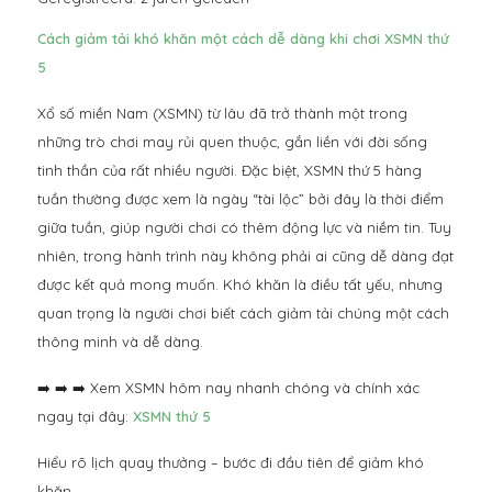
Cách giảm tải khó khăn một cách dễ dàng khi chơi XSMN thứ
5
Xổ số miền Nam (XSMN) từ lâu đã trở thành một trong
những trò chơi may rủi quen thuộc, gắn liền với đời sống
tinh thần của rất nhiều người. Đặc biệt, XSMN thứ 5 hàng
tuần thường được xem là ngày “tài lộc” bởi đây là thời điểm
giữa tuần, giúp người chơi có thêm động lực và niềm tin. Tuy
nhiên, trong hành trình này không phải ai cũng dễ dàng đạt
được kết quả mong muốn. Khó khăn là điều tất yếu, nhưng
quan trọng là người chơi biết cách giảm tải chúng một cách
thông minh và dễ dàng.
➡️ ➡️ ➡️ Xem XSMN hôm nay nhanh chóng và chính xác
ngay tại đây:
XSMN thứ 5
Hiểu rõ lịch quay thưởng – bước đi đầu tiên để giảm khó
khăn