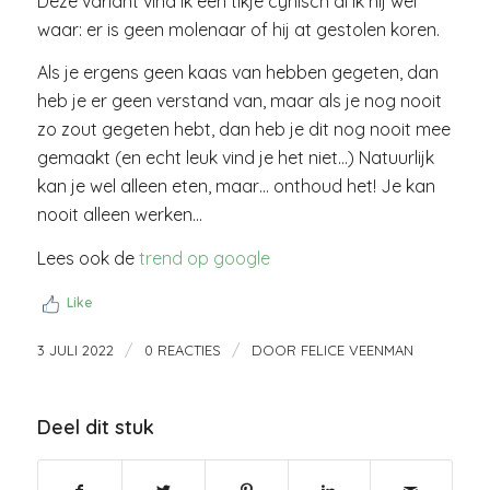
Deze variant vind ik een tikje cynisch al ik hij wel
waar: er is geen molenaar of hij at gestolen koren.
Als je ergens geen kaas van hebben gegeten, dan
heb je er geen verstand van, maar als je nog nooit
zo zout gegeten hebt, dan heb je dit nog nooit mee
gemaakt (en echt leuk vind je het niet…) Natuurlijk
kan je wel alleen eten, maar… onthoud het! Je kan
nooit alleen werken…
Lees ook de
trend op google
Like
/
/
3 JULI 2022
0 REACTIES
DOOR
FELICE VEENMAN
Deel dit stuk