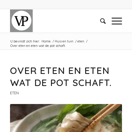
U bevindt zich hier:
Home
/
Huis en tuin
/
eten
/
Over eten en eten wat de pot schaft.
OVER ETEN EN ETEN
WAT DE POT SCHAFT.
ETEN