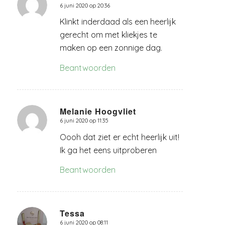
6 juni 2020 op 20:36
zegt:
Klinkt inderdaad als een heerlijk
gerecht om met kliekjes te
maken op een zonnige dag.
Beantwoorden
Melanie Hoogvliet
6 juni 2020 op 11:35
zegt:
Oooh dat ziet er echt heerlijk uit!
Ik ga het eens uitproberen
Beantwoorden
Tessa
6 juni 2020 op 08:11
zegt: