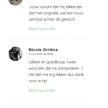
Jouw variant lijkt mij lekkerder
dan het originele, wel een mooi
verhaal achter dit gerecht
Beantwoorden
Nicole Orriëns
5 juni 2020 op 09:36
zegt:
Lekker en goedkoop, twee
woorden die mij aanspreken : )
Het lijkt me erg lekker dus dank
voor je tip!
Beantwoorden