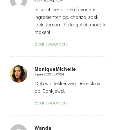
8 juni 2020 op 12:34
zegt:
je somt hier al men favoriete
ingredienten op. chorizo, spek,
look, tomaat. halleluja! dit moet ik
maken!
Beantwoorden
MoniqueMichelle
7 juni 2020 op 09:24
zegt:
Ooh wat lekker zeg. Deze sla ik
op. Dankjewel.
Beantwoorden
Wanda