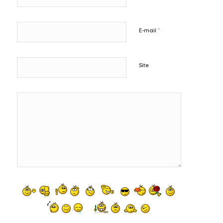
*
E-mail
Site