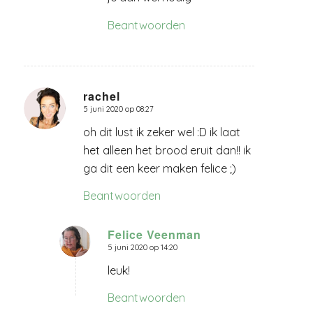
Beantwoorden
rachel
5 juni 2020 op 08:27
zegt:
oh dit lust ik zeker wel :D ik laat
het alleen het brood eruit dan!! ik
ga dit een keer maken felice ;)
Beantwoorden
Felice Veenman
5 juni 2020 op 14:20
zegt:
leuk!
Beantwoorden