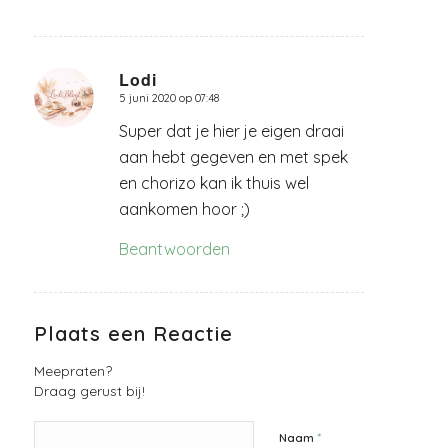
Lodi
5 juni 2020 op 07:48
zegt:
Super dat je hier je eigen draai
aan hebt gegeven en met spek
en chorizo kan ik thuis wel
aankomen hoor ;)
Beantwoorden
Plaats een Reactie
Meepraten?
Draag gerust bij!
*
Naam