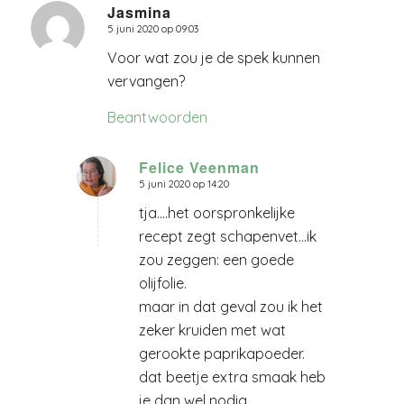
Jasmina
5 juni 2020 op 09:03
zegt:
Voor wat zou je de spek kunnen
vervangen?
Beantwoorden
Felice Veenman
5 juni 2020 op 14:20
zegt:
tja….het oorspronkelijke
recept zegt schapenvet…ik
zou zeggen: een goede
olijfolie.
maar in dat geval zou ik het
zeker kruiden met wat
gerookte paprikapoeder.
dat beetje extra smaak heb
je dan wel nodig