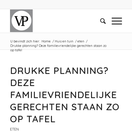
U bevindt zich hier:
Home
/
Huis en tuin
/
eten
/
Drukke planning? Deze familievriendelijke gerechten staan zo
op tafel
DRUKKE PLANNING?
DEZE
FAMILIEVRIENDELIJKE
GERECHTEN STAAN ZO
OP TAFEL
ETEN