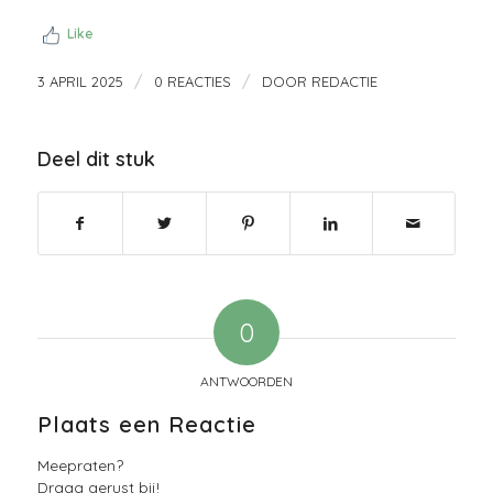
Like
/
/
3 APRIL 2025
0 REACTIES
DOOR
REDACTIE
Deel dit stuk
0
ANTWOORDEN
Plaats een Reactie
Meepraten?
Draag gerust bij!