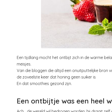
Een tijdlang mocht het ontbijt zich in de warme be
meisjes.
Van die bloggen die altijd een onuitputtelijke bron 
de zoveelste keer dat honing geen suiker is
En dat smoothies gezond zijn.
Een ontbijtje was een heel 
Ach… de wereld wil bedrogen worden, hij draait zelf 