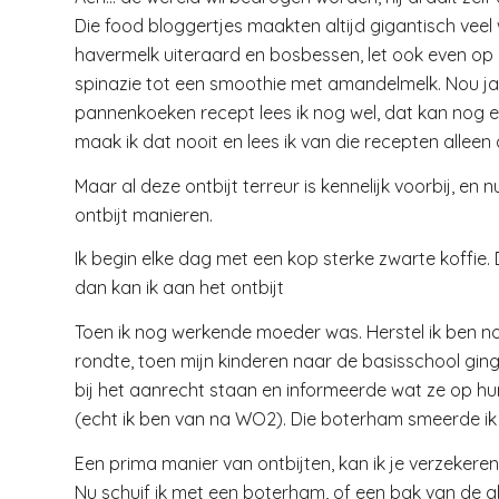
Die food bloggertjes maakten altijd gigantisch veel
havermelk uiteraard en bosbessen, let ook even o
spinazie tot een smoothie met amandelmelk. Nou ja dat
pannenkoeken recept lees ik nog wel, dat kan nog 
maak ik dat nooit en lees ik van die recepten alleen d
Maar al deze ontbijt terreur is kennelijk voorbij, en
ontbijt manieren.
Ik begin elke dag met een kop sterke zwarte koffie. 
dan kan ik aan het ontbijt
Toen ik nog werkende moeder was. Herstel ik ben n
rondte, toen mijn kinderen naar de basisschool gingen
bij het aanrecht staan en informeerde wat ze op hu
(echt ik ben van na WO2). Die boterham smeerde ik 
Een prima manier van ontbijten, kan ik je verzekere
Nu schuif ik met een boterham, of een bak van de 