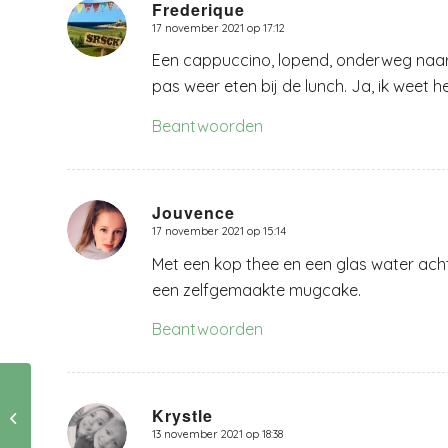
Frederique
17 november 2021 op 17:12
zegt:
Een cappuccino, lopend, onderweg naar w
pas weer eten bij de lunch. Ja, ik weet he
Beantwoorden
Jouvence
17 november 2021 op 15:14
zegt:
Met een kop thee en een glas water ach
een zelfgemaakte mugcake.
Beantwoorden
Kunnen vrouwen in
de overgang last
Krystle
krijgen van
13 november 2021 op 18:38
zegt: