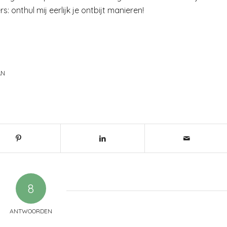
: onthul mij eerlijk je ontbijt manieren!
AN
8
ANTWOORDEN