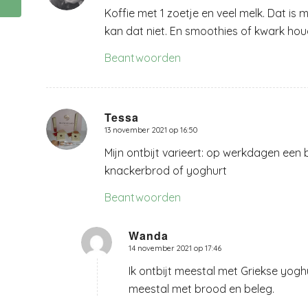
gehoorproblemen?
Koffie met 1 zoetje en veel melk. Dat is m
kan dat niet. En smoothies of kwark hou
Beantwoorden
Tessa
13 november 2021 op 16:50
zegt:
Mijn ontbijt varieert: op werkdagen ee
knackerbrod of yoghurt
Beantwoorden
Wanda
14 november 2021 op 17:46
zegt:
Ik ontbijt meestal met Griekse yog
meestal met brood en beleg.