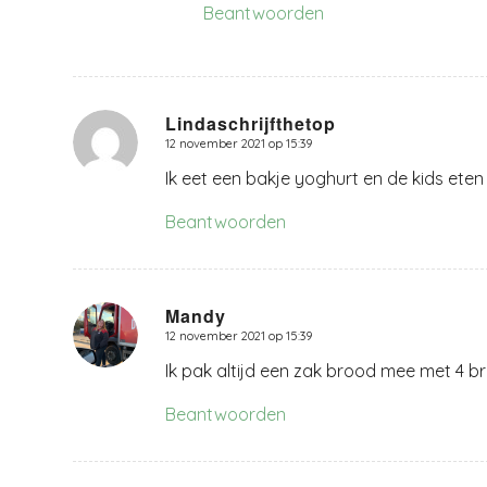
Beantwoorden
Lindaschrijfthetop
12 november 2021 op 15:39
zegt:
Ik eet een bakje yoghurt en de kids ete
Beantwoorden
Mandy
12 november 2021 op 15:39
zegt:
Ik pak altijd een zak brood mee met 4 br
Beantwoorden