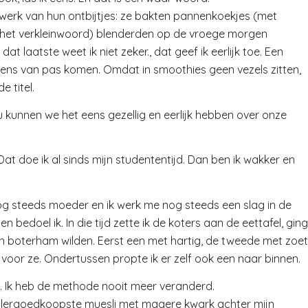
 werk van hun ontbijtjes: ze bakten pannenkoekjes (met
p het verkleinwoord) blenderden op de vroege morgen
 laatste weet ik niet zeker., dat geef ik eerlijk toe. Een
eens van pas komen. Omdat in smoothies geen vezels zitten,
e titel.
 nu kunnen we het eens gezellig en eerlijk hebben over onze
Dat doe ik al sinds mijn studententijd. Dan ben ik wakker en
og steeds moeder en ik werk me nog steeds een slag in de
 bedoel ik. In die tijd zette ik de koters aan de eettafel, ging
n boterham wilden. Eerst een met hartig, de tweede met zoet
voor ze. Ondertussen propte ik er zelf ook een naar binnen.
n. Ik heb de methode nooit meer veranderd.
allergoedkoopste muesli met magere kwark achter mijn