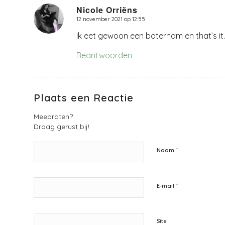
Nicole Orriëns
12 november 2021 op 12:55
zegt:
Ik eet gewoon een boterham en that’s it.
Beantwoorden
Plaats een Reactie
Meepraten?
Draag gerust bij!
*
Naam
*
E-mail
Site