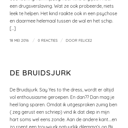
een drugsverslaving. Wat ze ook probeerde, niets
leek te helpen. Het kind raakte ook in een psychose
en daarmee helemaal tussen de wal en het schip.
[…]
/
/
18 MEI 2016
0 REACTIES
DOOR
FELICE2
GLITTER EN GLAMOUR
DE BRUIDSJURK
De Bruidsjurk. Say Yes to the dress, wordt er altijd
vol enthousiasme geroepen. En dan?? Dan mag je
heel lang sparen. Omdat ik uitgesproken zuinig ben
( zeg gerust een schriep) vind ik dat diep in mijn
hart soms wel eens zonde. Aan de andere kant….en
zo roept een trouwjurk natuurlijk dilemma’s op Bij