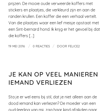
prijzen. De mooie oude verweerde koffers met
stickers en plaatjes, die verkleurd zijn en aan de
randen krullen. Een koffer die een verhaal vertelt.
Van die plaatjes waar een lief meisje opstaat met
een Sint-bernard hond. Ik krijg er het gevoel bij dat
die koffers […]
/
/
19 MEI 2016
0 REACTIES
DOOR
FELICE2
LIEFDE EN RELATIES
JE KAN OP VEEL MANIEREN
IEMAND VERLIEZEN
Sta je er wel eens bij stil, dat je niet alleen aan de
dood iemand kan verliezen? De moeder van een
oud-leerling van mij, zag haar kind afglijden naar