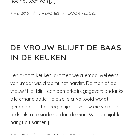
hoe het toch kon […]
/
/
7 MEI 2016
0 REACTIES
DOOR
FELICE2
KEUKEN EN BADKAMER
DE VROUW BLIJFT DE BAAS
IN DE KEUKEN
Een droom keuken, dromen we allemaal wel eens
van…maar wie droomt het hardst. De man of de
vrouw? Het blijft een opmerkelijk gegeven: ondanks
alle emancipatie – die zelfs al voltooid wordt
genoemd – is het nog altijd de vrouw die vaker in
de keuken te vinden is dan de man. Waarschijnlijk
hangt dit samen […]
/
/
7 MEI 2016
0 REACTIES
DOOR
FELICE2