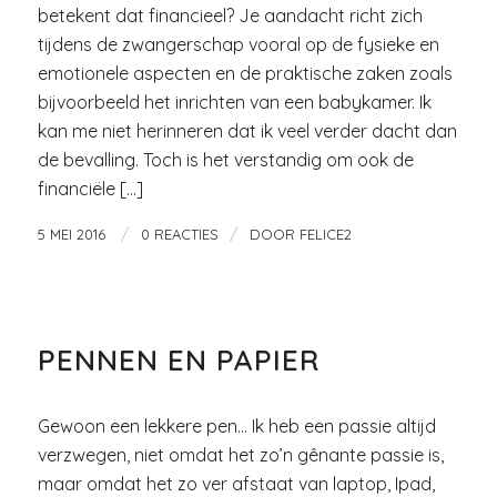
betekent dat financieel? Je aandacht richt zich
tijdens de zwangerschap vooral op de fysieke en
emotionele aspecten en de praktische zaken zoals
bijvoorbeeld het inrichten van een babykamer. Ik
kan me niet herinneren dat ik veel verder dacht dan
de bevalling. Toch is het verstandig om ook de
financiële […]
/
/
5 MEI 2016
0 REACTIES
DOOR
FELICE2
WINKELSTRAAT
PENNEN EN PAPIER
Gewoon een lekkere pen… Ik heb een passie altijd
verzwegen, niet omdat het zo’n gênante passie is,
maar omdat het zo ver afstaat van laptop, Ipad,