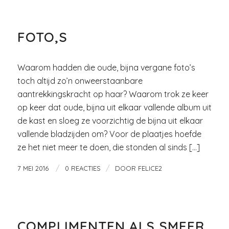
FICTIE
FOTO,S
Waarom hadden die oude, bijna vergane foto’s
toch altijd zo’n onweerstaanbare
aantrekkingskracht op haar? Waarom trok ze keer
op keer dat oude, bijna uit elkaar vallende album uit
de kast en sloeg ze voorzichtig de bijna uit elkaar
vallende bladzijden om? Voor de plaatjes hoefde
ze het niet meer te doen, die stonden al sinds […]
/
/
7 MEI 2016
0 REACTIES
DOOR
FELICE2
VROUW EN GELUK
COMPLIMENTEN ALS SMEER