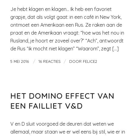
Je hebt klagen en klagen… Ik heb een favoriet
grapje, dat als volgt gaat: in een café in New York,
ontmoet een Amerikaan een Rus. Ze raken aan de
praat en de Amerikaan vraagt: “hoe was het nou in
Rusland, je hoort er zoveel over?” “Ach”, antwoordt
de Rus “ik mocht niet klagen” “Waarom”, zegt […]
/
/
5 MEI 2016
16 REACTIES
DOOR
FELICE2
VROUW EN WERK
HET DOMINO EFFECT VAN
EEN FAILLIET V&D
V en D sluit voorgoed de deuren dat weten we
allemaal, maar staan we er wel eens bij stil, wie er in