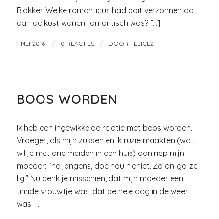
Blokker. Welke romanticus had ooit verzonnen dat
aan de kust wonen romantisch was? […]
/
/
1 MEI 2016
0 REACTIES
DOOR
FELICE2
LIEFDE EN RELATIES
BOOS WORDEN
Ik heb een ingewikkelde relatie met boos worden.
Vroeger, als mijn zussen en ik ruzie maakten (wat
wil je met drie meiden in een huis) dan riep mijn
moeder: “he jongens, doe nou niehiet. Zo on-ge-zel-
lig!” Nu denk je misschien, dat mijn moeder een
timide vrouwtje was, dat de hele dag in de weer
was […]