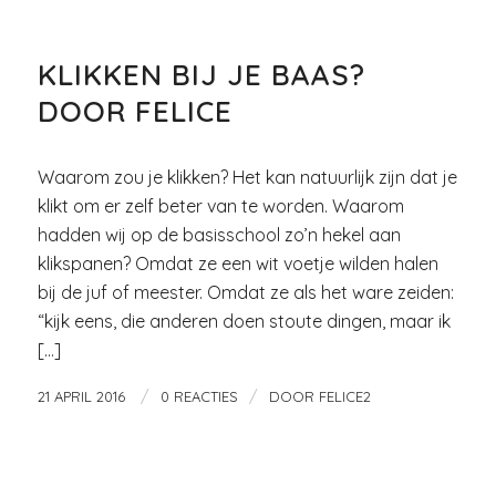
VROUW EN WERK
KLIKKEN BIJ JE BAAS?
DOOR FELICE
Waarom zou je klikken? Het kan natuurlijk zijn dat je
klikt om er zelf beter van te worden. Waarom
hadden wij op de basisschool zo’n hekel aan
klikspanen? Omdat ze een wit voetje wilden halen
bij de juf of meester. Omdat ze als het ware zeiden:
“kijk eens, die anderen doen stoute dingen, maar ik
[…]
/
/
21 APRIL 2016
0 REACTIES
DOOR
FELICE2
LIEFDE EN RELATIES