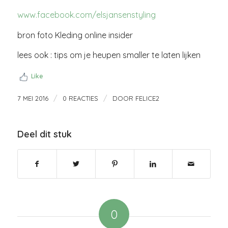
www.facebook.com/elsjansenstyling
bron foto
Kleding online insider
lees ook : tips om je heupen smaller te laten lijken
Like
/
/
7 MEI 2016
0 REACTIES
DOOR
FELICE2
Deel dit stuk
0