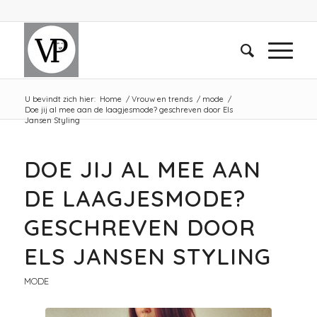
U bevindt zich hier:
Home
/
Vrouw en trends
/
mode
/
Doe jij al mee aan de laagjesmode? geschreven door Els
Jansen Styling
DOE JIJ AL MEE AAN
DE LAAGJESMODE?
GESCHREVEN DOOR
ELS JANSEN STYLING
MODE